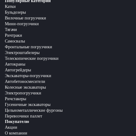
Популярные категории
Катки
Бульдозеры
Вилочные погрузчики
Мини-погрузчики
Тягачи
Ричтраки
Самосвалы
Фронтальные погрузчики
Электроштабелеры
Телескопические погрузчики
Автокраны
Автогрейдеры
Экскаваторы-погрузчики
Автобетоносмесители
Колесные экскаваторы
Электропогрузчики
Ричстакеры
Гусеничные экскаваторы
Цельнометаллические фургоны
Перевозчики паллет
Покупателю
Акции
О компании