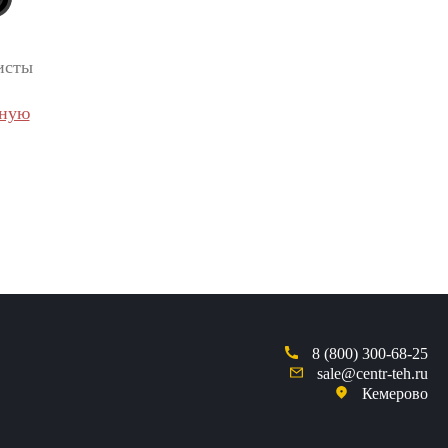
исты
вную
8 (800) 300-68-25
sale@centr-teh.ru
Кемерово