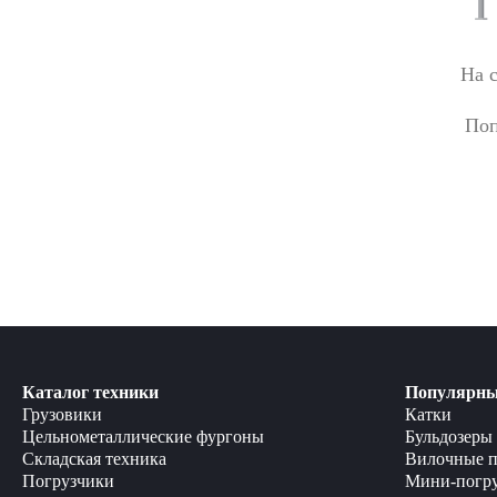
На 
Поп
Каталог техники
Популярны
Грузовики
Катки
Цельнометаллические фургоны
Бульдозеры
Складская техника
Вилочные п
Погрузчики
Мини-погр