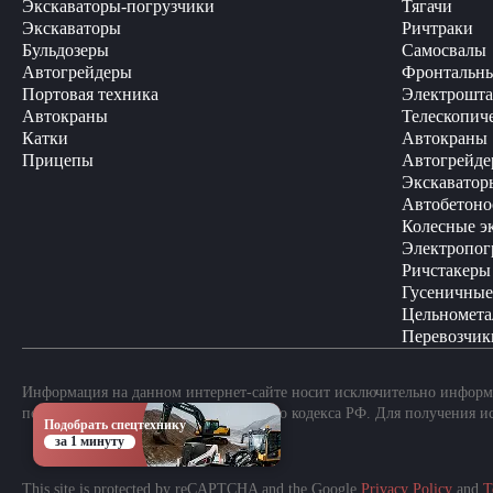
Экскаваторы-погрузчики
Тягачи
Экскаваторы
Ричтраки
Бульдозеры
Самосвалы
Автогрейдеры
Фронтальны
Портовая техника
Электрошта
Автокраны
Телескопич
Катки
Автокраны
Прицепы
Автогрейде
Экскаватор
Автобетоно
Колесные э
Электропог
Ричстакеры
Гусеничные
Цельномета
Перевозчик
Информация на данном интернет-сайте носит исключительно информа
положениями Статьи 437 Гражданского кодекса РФ. Для получения и
Подобрать спецтехнику
за 1 минуту
This site is protected by reCAPTCHA and the Google
Privacy Policy
and
T