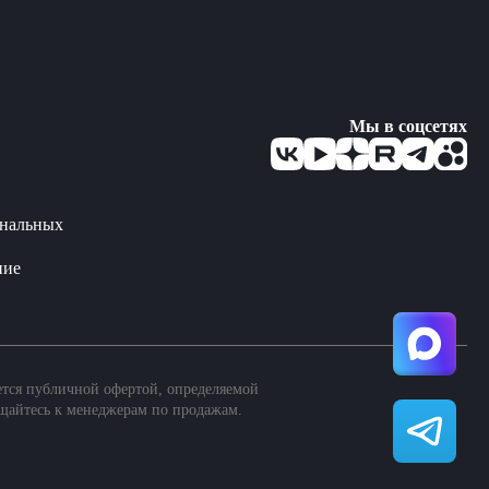
Мы в соцсетях
ональных
ние
ется публичной офертой, определяемой
щайтесь к менеджерам по продажам.