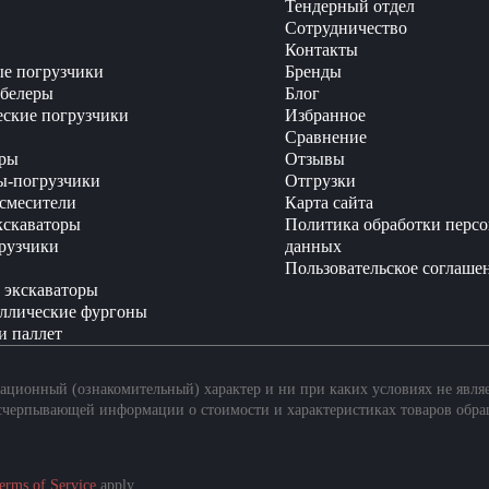
Тендерный отдел
Сотрудничество
Контакты
е погрузчики
Бренды
белеры
Блог
еские погрузчики
Избранное
Сравнение
ры
Отзывы
ы-погрузчики
Отгрузки
смесители
Карта сайта
кскаваторы
Политика обработки перс
рузчики
данных
Пользовательское соглаше
 экскаваторы
ллические фургоны
и паллет
ционный (ознакомительный) характер и ни при каких условиях не явля
счерпывающей информации о стоимости и характеристиках товаров обра
erms of Service
apply.