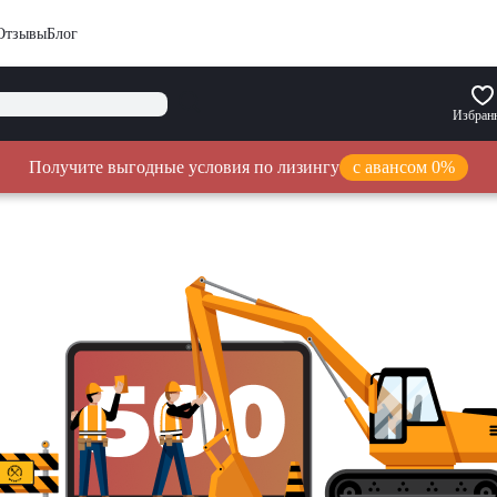
Отзывы
Блог
Избран
Получите выгодные условия по лизингу
с авансом 0%