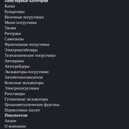
Популярные категории
Катки
Бульдозеры
Вилочные погрузчики
Мини-погрузчики
Тягачи
Ричтраки
Самосвалы
Фронтальные погрузчики
Электроштабелеры
Телескопические погрузчики
Автокраны
Автогрейдеры
Экскаваторы-погрузчики
Автобетоносмесители
Колесные экскаваторы
Электропогрузчики
Ричстакеры
Гусеничные экскаваторы
Цельнометаллические фургоны
Перевозчики паллет
Покупателю
Акции
О компании