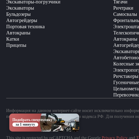
Экскаваторы-погрузчики
Тягачи
Экскаваторы
Ричтраки
Бульдозеры
Самосвалы
Автогрейдеры
Фронтальны
Портовая техника
Электрошта
Автокраны
Телескопич
Катки
Автокраны
Прицепы
Автогрейде
Экскаватор
Автобетоно
Колесные э
Электропог
Ричстакеры
Гусеничные
Цельномета
Перевозчик
Информация на данном интернет-сайте носит исключительно информа
положениями Статьи 437 Гражданского кодекса РФ. Для получения и
Подобрать спецтехнику
за 1 минуту
This site is protected by reCAPTCHA and the Google
Privacy Policy
and
T