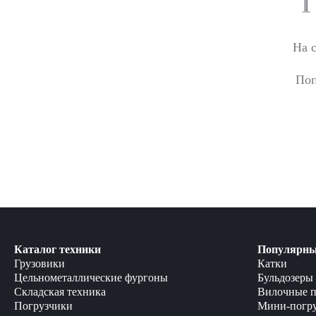
На 
Поп
Каталог техники
Популярны
Грузовики
Катки
Цельнометаллические фургоны
Бульдозеры
Складская техника
Вилочные п
Погрузчики
Мини-погр