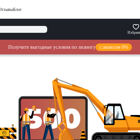
Отзывы
Блог
Избран
Получите выгодные условия по лизингу
с авансом 0%