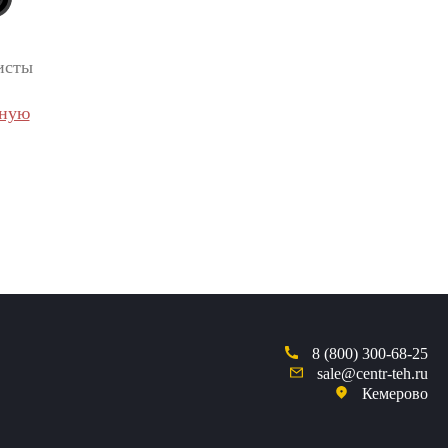
исты
вную
8 (800) 300-68-25
sale@centr-teh.ru
Кемерово