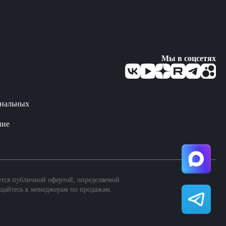
Мы в соцсетях
ональных
ние
ется публичной офертой, определяемой
щайтесь к менеджерам по продажам.