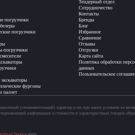
Тендерный отдел
Сотрудничество
Контакты
е погрузчики
Бренды
белеры
Блог
еские погрузчики
Избранное
Сравнение
ры
Отзывы
ы-погрузчики
Отгрузки
смесители
Карта сайта
кскаваторы
Политика обработки перс
рузчики
данных
Пользовательское соглаше
 экскаваторы
ллические фургоны
и паллет
ционный (ознакомительный) характер и ни при каких условиях не явля
счерпывающей информации о стоимости и характеристиках товаров обра
erms of Service
apply.