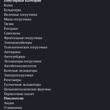
Популярные категории
Катки
Бульдозеры
Вилочные погрузчики
Мини-погрузчики
Тягачи
Ричтраки
Самосвалы
Фронтальные погрузчики
Электроштабелеры
Телескопические погрузчики
Автокраны
Автогрейдеры
Экскаваторы-погрузчики
Автобетоносмесители
Колесные экскаваторы
Электропогрузчики
Ричстакеры
Гусеничные экскаваторы
Цельнометаллические фургоны
Перевозчики паллет
Покупателю
Акции
О компании