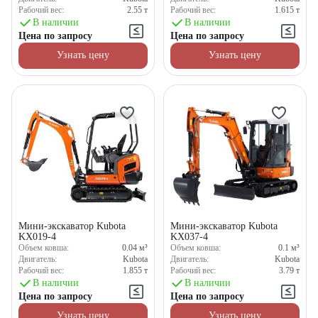
Рабочий вес:
2.55
т
Рабочий вес:
1.615
т
В наличии
В наличии
Цена по запросу
Цена по запросу
Узнать цену
Узнать цену
Мини-экскаватор Kubota
Мини-экскаватор Kubota
KX019-4
KX037-4
Объем ковша:
0.04
м³
Объем ковша:
0.1
м³
Двигатель:
Kubota
Двигатель:
Kubota
Рабочий вес:
1.855
т
Рабочий вес:
3.79
т
В наличии
В наличии
Цена по запросу
Цена по запросу
Узнать цену
Узнать цену