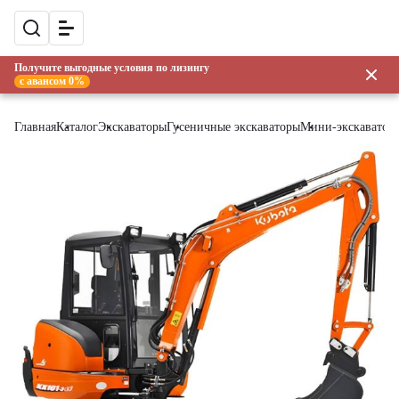
Получите выгодные условия по лизингу
с авансом 0%
Главная
Каталог
Экскаваторы
Гусеничные экскаваторы
Мини-экскаватор