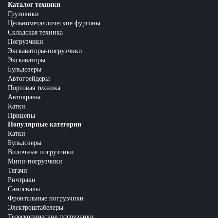
Каталог техники
Грузовики
Цельнометаллические фургоны
Складская техника
Погрузчики
Экскаваторы-погрузчики
Экскаваторы
Бульдозеры
Автогрейдеры
Портовая техника
Автокраны
Катки
Прицепы
Популярные категории
Катки
Бульдозеры
Вилочные погрузчики
Мини-погрузчики
Тягачи
Ричтраки
Самосвалы
Фронтальные погрузчики
Электроштабелеры
Телескопические погрузчики