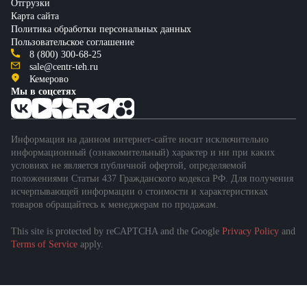
Отгрузки
Карта сайта
Политика обработки персональных данных
Пользовательское соглашение
8 (800) 300-68-25
sale@centr-teh.ru
Кемерово
Мы в соцсетях
Информация на данном интернет-сайте носит исключительно
информационный (ознакомительный) характер и ни при каких
условиях не является публичной офертой, определяемой
положениями Статьи 437 Гражданского кодекса РФ. Для получения
исчерпывающей информации о стоимости и характеристиках
товаров обращайтесь к менеджерам по продажам.
This site is protected by reCAPTCHA and the Google
Privacy Policy
and
Terms of Service
apply.