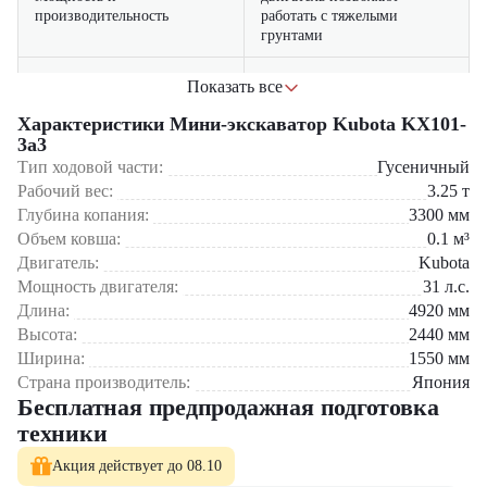
производительность
работать с тяжелыми
грунтами
отлично подходит для
Показать все
работы в ограниченном
Компактность
пространстве (дворы,
Характеристики Мини-экскаватор Kubota KX101-
стройплощадки, траншеи)
3a3
Тип ходовой части:
Гусеничный
эргономичная кабина с
Сфера применения:
Рабочий вес:
3.25
т
Комфорт оператора
отличной обзорностью и
Глубина копания:
3300
мм
низким уровнем вибрации
Земляные работы (копка котлованов, траншей, планировка
Объем ковша:
0.1
м³
участков).
Коммунальное хозяйство (ремонт дорог, укладка труб).
низкий расход топлива и
Двигатель:
Kubota
Ландшафтные работы (озеленение, рытьё прудов).
Экономичность
высокая надежность
Мощность двигателя:
31
л.с.
Демонтажные работы (разбор небольших конструкций).
японского двигателя
Длина:
4920
мм
Высота:
2440
мм
Мини-экскаватор Kubota KX101-3A3 можно приобрести в
возможность использования
компании "ЦТО" – официальном дилере Kubota. Мы
Ширина:
1550
мм
различного навесного
Универсальность
предлагаем новую технику с гарантией, сервисное обслуживание и
Страна производитель:
оборудования (гидромолот,
Япония
полный ассортимент навесного оборудования. Оставьте заявку на
грейфер и др.)
Бесплатная предпродажная подготовка
сайте или позвоните нам для подбора оптимальной модели!
техники
Акция действует до 08.10