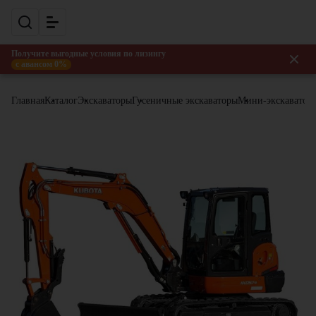
Получите выгодные условия по лизингу
с авансом 0%
Главная
Каталог
Экскаваторы
Гусеничные экскаваторы
Мини-экскаватор