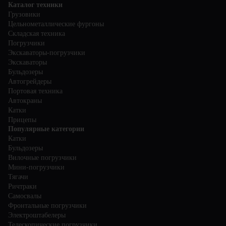
Каталог техники
Грузовики
Цельнометаллические фургоны
Складская техника
Погрузчики
Экскаваторы-погрузчики
Экскаваторы
Бульдозеры
Автогрейдеры
Портовая техника
Автокраны
Катки
Прицепы
Популярные категории
Катки
Бульдозеры
Вилочные погрузчики
Мини-погрузчики
Тягачи
Ричтраки
Самосвалы
Фронтальные погрузчики
Электроштабелеры
Телескопические погрузчики