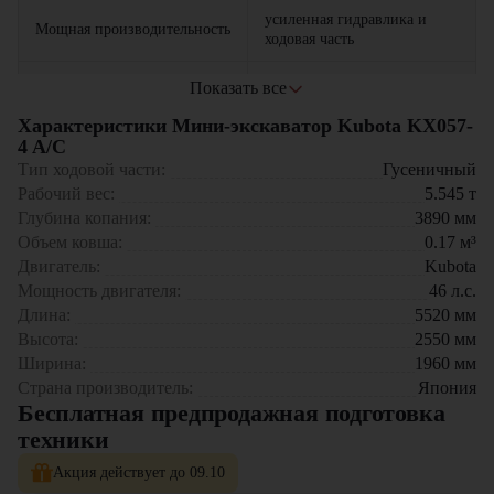
усиленная гидравлика и
Мощная производительность
ходовая часть
расход топлива всего 4,2 л/
Показать все
Экономичность
час
Характеристики Мини-экскаватор Kubota KX057-
4 A/C
проверенные компоненты
Надежность
Области применения:
Kubota
Тип ходовой части:
Гусеничный
Рабочий вес:
5.545
т
Строительство (котлованы, фундаменты, траншеи)
соответствие стандарту Stage
Глубина копания:
3890
мм
Экологичность
Коммунальное хозяйство (ремонт дорог, прокладка
V
Объем ковша:
0.17
м³
коммуникаций)
Ландшафтные работы (озеленение, рытье водоемов)
Двигатель:
Kubota
Демонтаж (разборка конструкций)
Мощность двигателя:
46
л.с.
Сельское хозяйство (мелиорация, рытье канав)
Длина:
5520
мм
Высота:
2550
мм
Мини-экскаватор
Kubota KX057-4 A/C
можно приобрести в
компании
«ЦТО»
–
официального дилера Kubota
в России.
Мы
Ширина:
1960
мм
предлагаем:
Страна производитель:
Япония
Бесплатная предпродажная подготовка
Новые машины с гарантией
техники
Сервисное обслуживание и ремонт
Оригинальные запчасти в наличии
Акция действует до 09.10
Гибкие условия лизинга и кредитования