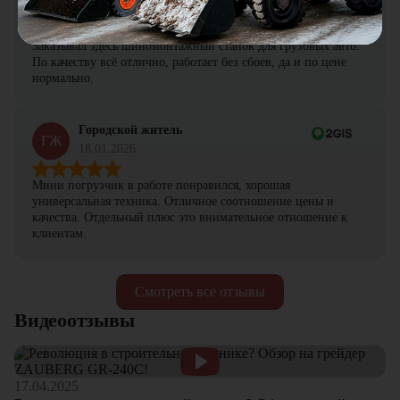
ПА
19.01.2026
Заказывал здесь шиномонтажный станок для грузовых авто.
По качеству всё отлично, работает без сбоев, да и по цене
нормально.
Городской житель
ГЖ
18.01.2026
Мини погрузчик в работе понравился, хорошая
универсальная техника. Отличное соотношение цены и
качества. Отдельный плюс это внимательное отношение к
клиентам.
Смотреть все отзывы
Видеоотзывы
17.04.2025