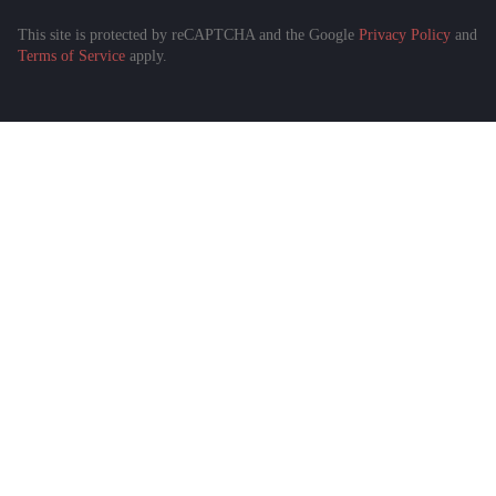
This site is protected by reCAPTCHA and the Google
Privacy Policy
and
Terms of Service
apply.