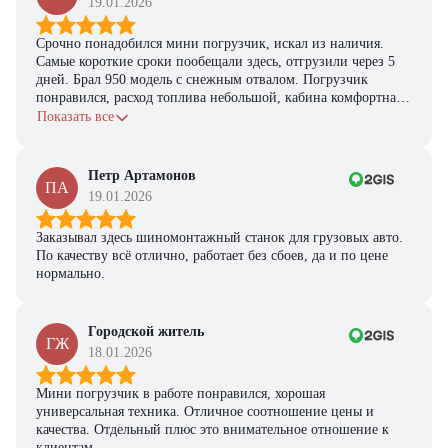
19.01.2026
Срочно понадобился мини погрузчик, искал из наличия.
Самые короткие сроки пообещали здесь, отгрузили через 5
дней. Брал 950 модель с снежным отвалом. Погрузчик
понравился, расход топлива небольшой, кабина комфортная,
с задачами справляется.
Показать все
Петр Артамонов
ПА
19.01.2026
Заказывал здесь шиномонтажный станок для грузовых авто.
По качеству всё отлично, работает без сбоев, да и по цене
нормально.
Городской житель
ГЖ
18.01.2026
Мини погрузчик в работе понравился, хорошая
универсальная техника. Отличное соотношение цены и
качества. Отдельный плюс это внимательное отношение к
клиентам.