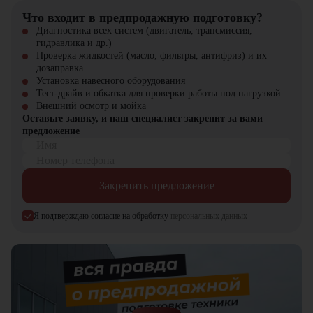
Оптимальная грузоподъемность для широкого спектра задач
Что входит в предпродажную подготовку?
Надежность и качество бренда Nissan
Диагностика всех систем (двигатель, трансмиссия,
Экономичный бензиновый двигатель с низким расходом
гидравлика и др.)
топлива
Проверка жидкостей (масло, фильтры, антифриз) и их
Простота обслуживания и ремонта
дозаправка
Отличное сочетание цены и функционала
Установка навесного оборудования
Тест-драйв и обкатка для проверки работы под нагрузкой
Купить бензиновый вилочный погрузчик Nissan 01ZFJ02A M
Внешний осмотр и мойка
25U в компании "ЦТО"
Оставьте заявку, и наш специалист закрепит за вами
предложение
Компания "ЦТО" – официальный дилер техники Nissan,
Имя
предлагающий новые модели складского оборудования с гарантией.
У нас вы найдете: широкий выбор спецтехники, вилочных
Номер телефона
погрузчиков, малой складской техники, навесного оборудования,
запчасти для долгосрочной эксплуатации, профессиональные
Закрепить предложение
консультации по выбору техники.
Я подтверждаю согласие на обработку
персональных данных
Мы осуществляем быструю доставку по всей России и
обеспечиваем сервисное обслуживание и ремонт.
📞 Звоните прямо сейчас для уточнения деталей и оформления
заказа!
Выбирайте надежность и качество – выбирайте Nissan 01ZFJ02A
M 25U в "ЦТО"!