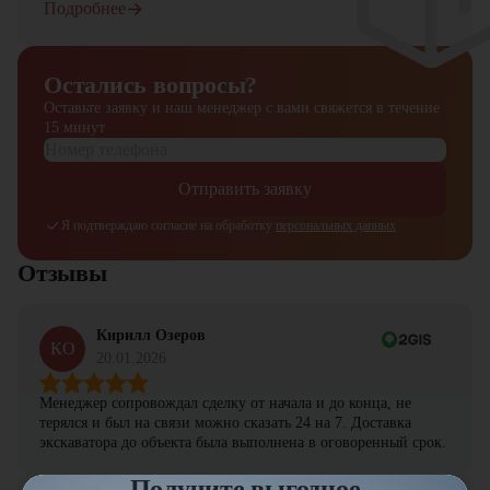
Подробнее
Остались вопросы?
Оставьте заявку и наш менеджер
с вами свяжется в течение
15 минут
Отправить заявку
Я подтверждаю согласие на обработку
персональных данных
Отзывы
Кирилл Озеров
КО
20.01.2026
Менеджер сопровождал сделку от начала и до конца, не
терялся и был на связи можно сказать 24 на 7. Доставка
экскаватора до объекта была выполнена в оговоренный срок.
Получите выгодное