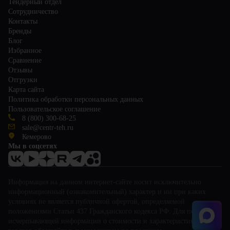
Тендерный отдел
Сотрудничество
Контакты
Бренды
Блог
Избранное
Сравнение
Отзывы
Отгрузки
Карта сайта
Политика обработки персональных данных
Пользовательское соглашение
8 (800) 300-68-25
sale@centr-teh.ru
Кемерово
Мы в соцсетях
Информация на данном интернет-сайте носит исключительно
информационный (ознакомительный) характер и ни при каких
условиях не является публичной офертой, определяемой
положениями Статьи 437 Гражданского кодекса РФ. Для получения
исчерпывающей информации о стоимости и характеристиках