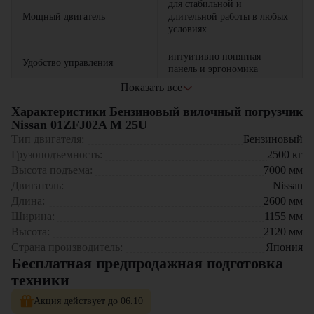
для стабильной и
Мощный двигатель
длительной работы в любых
условиях
интуитивно понятная
Удобство управления
панель и эргономика
Показать все
легко работает в
Высокая маневренность
ограниченном пространстве
Характеристики Бензиновый вилочный погрузчик
Nissan 01ZFJ02A M 25U
обеспечивает надежность и
Тип двигателя:
Бензиновый
Прочная конструкция
долгий срок службы
Грузоподъемность:
2500
кг
Высота подъема:
7000
мм
Где применяется вилочный погрузчик Nissan 01ZFJ02A
Двигатель:
Nissan
M 25U?
Длина:
2600
мм
Ширина:
1155
мм
Склады и логистические комплексы
Высота:
2120
мм
Производственные предприятия
Торговые и распределительные центры
Страна производитель:
Япония
Строительные объекты
Бесплатная предпродажная подготовка
Фермерские хозяйства и аграрный сектор
техники
Почему стоит выбрать Nissan 01ZFJ02A M 25U?
Акция действует до 06.10