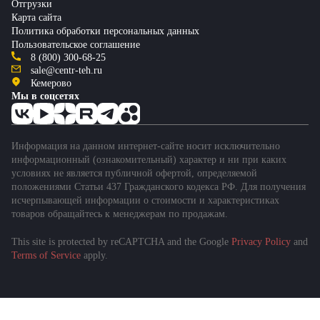
Отгрузки
Карта сайта
Политика обработки персональных данных
Пользовательское соглашение
8 (800) 300-68-25
sale@centr-teh.ru
Кемерово
Мы в соцсетях
Информация на данном интернет-сайте носит исключительно
информационный (ознакомительный) характер и ни при каких
условиях не является публичной офертой, определяемой
положениями Статьи 437 Гражданского кодекса РФ. Для получения
исчерпывающей информации о стоимости и характеристиках
товаров обращайтесь к менеджерам по продажам.
This site is protected by reCAPTCHA and the Google
Privacy Policy
and
Terms of Service
apply.