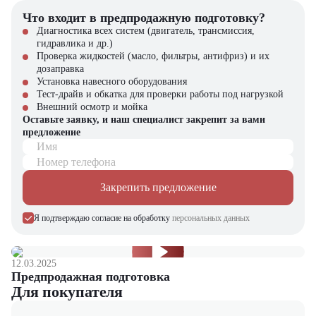
Что входит в предпродажную подготовку?
Почему стоит выбрать Nissan FL01A18U?
Диагностика всех систем (двигатель, трансмиссия,
гидравлика и др.)
Высокая надежность и качество сборки
Проверка жидкостей (масло, фильтры, антифриз) и их
Простота в обслуживании и доступные запчасти
дозаправка
Универсальность применения в разных сферах
Установка навесного оборудования
Оптимальное соотношение цены и характеристик
Тест-драйв и обкатка для проверки работы под нагрузкой
Поддержка и репутация бренда Nissan
Внешний осмотр и мойка
Оставьте заявку, и наш специалист закрепит за вами
Купить бензиновый вилочный погрузчик Nissan FL01A18U в
предложение
компании "ЦТО"
Имя
Компания "ЦТО" – официальный дилер техники Nissan,
Номер телефона
предлагающий новые модели складского оборудования с гарантией.
У нас вы найдете: широкий выбор спецтехники, вилочных
Закрепить предложение
погрузчиков, малой складской техники, навесного оборудования,
запчасти для долгосрочной эксплуатации, профессиональные
Я подтверждаю согласие на обработку
персональных данных
консультации по выбору техники.
Мы осуществляем быструю доставку по всей России и
обеспечиваем сервисное обслуживание и ремонт.
12.03.2025
Предпродажная подготовка
📞 Звоните прямо сейчас для уточнения деталей и оформления
Для покупателя
заказа!