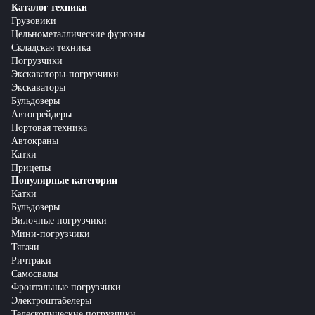
Каталог техники
Грузовики
Цельнометаллические фургоны
Складская техника
Погрузчики
Экскаваторы-погрузчики
Экскаваторы
Бульдозеры
Автогрейдеры
Портовая техника
Автокраны
Катки
Прицепы
Популярные категории
Катки
Бульдозеры
Вилочные погрузчики
Мини-погрузчики
Тягачи
Ричтраки
Самосвалы
Фронтальные погрузчики
Электроштабелеры
Телескопические погрузчики