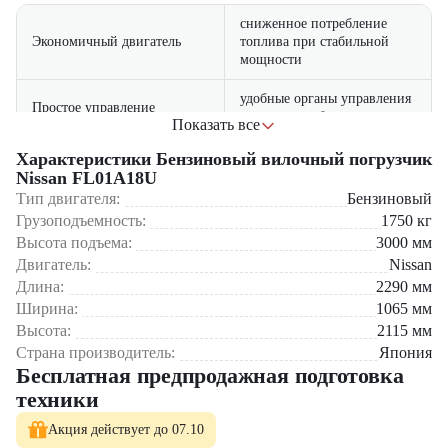
сниженное потребление
Экономичный двигатель
топлива при стабильной
мощности
удобные органы управления
Простое управление
и отличная обзорность
Показать все
работа в узких проходах и
Характеристики Бензиновый вилочный погрузчик
Компактность и
ограниченных
Nissan FL01A18U
маневренность
пространствах
Тип двигателя:
Бензиновый
Грузоподъемность:
1750
кг
увеличенный срок службы
Высота подъема:
3000
мм
Прочная рама
при интенсивной
Двигатель:
Nissan
эксплуатации
Длина:
2290
мм
Ширина:
1065
мм
Где применяется вилочный погрузчик Nissan
FL01A18U?
Высота:
2115
мм
Страна производитель:
Япония
Склады и распределительные центры
Бесплатная предпродажная подготовка
Промышленные предприятия
техники
Автосервисы и логистические компании
Строительные и торговые площадки
Акция действует до 07.10
Мебельные и бытовые производства