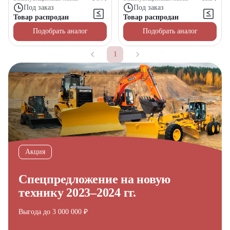
Под заказ
Под заказ
Товар распродан
Товар распродан
Подобрать аналог
Подобрать аналог
1
Получите выгодное
предложение на спецтехнику
из наличия!
Ответьте на несколько вопросов — мы предоставим
персональную подборку моделей и лучшие условия
Акция
покупки
Получить предложение
Спецпредложение на новую
технику 2023–2024 гг.
Выгода до 3 000 000 ₽