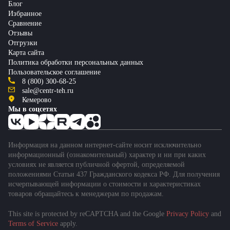
Блог
Избранное
Сравнение
Отзывы
Отгрузки
Карта сайта
Политика обработки персональных данных
Пользовательское соглашение
8 (800) 300-68-25
sale@centr-teh.ru
Кемерово
Мы в соцсетях
Информация на данном интернет-сайте носит исключительно
информационный (ознакомительный) характер и ни при каких
условиях не является публичной офертой, определяемой
положениями Статьи 437 Гражданского кодекса РФ. Для получения
исчерпывающей информации о стоимости и характеристиках
товаров обращайтесь к менеджерам по продажам.
This site is protected by reCAPTCHA and the Google
Privacy Policy
and
Подобрать спецтехнику
Terms of Service
apply.
за 1 минуту