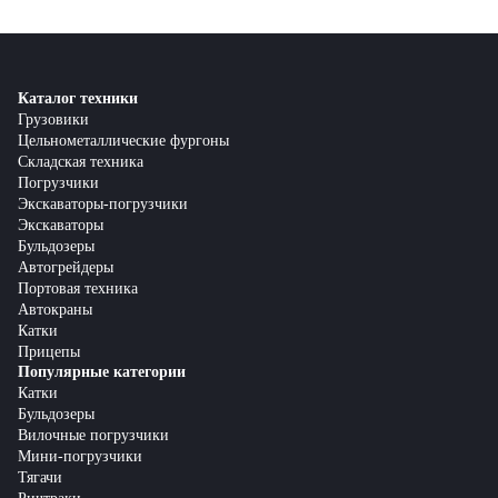
менеджерам для получения подробной информации о
Они позволяют быстро и безопасно перемещать тяжелые и
сервисных услугах и условиях обслуживания.
объемные грузы, что повышает производительность и
оптимизирует рабочие процессы. Вилочные погрузчики также
помогают сократить время на выполнение задач и снизить
трудозатраты.
Каталог техники
Грузовики
Цельнометаллические фургоны
Складская техника
Погрузчики
Экскаваторы-погрузчики
Экскаваторы
Бульдозеры
Автогрейдеры
Портовая техника
Автокраны
Катки
Прицепы
Популярные категории
Катки
Бульдозеры
Вилочные погрузчики
Мини-погрузчики
Тягачи