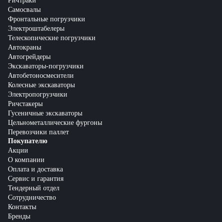
Ричтраки
Самосвалы
Фронтальные погрузчики
Электроштабелеры
Телескопические погрузчики
Автокраны
Автогрейдеры
Экскаваторы-погрузчики
Автобетоносмесители
Колесные экскаваторы
Электропогрузчики
Ричстакеры
Гусеничные экскаваторы
Цельнометаллические фургоны
Перевозчики паллет
Покупателю
Акции
О компании
Оплата и доставка
Сервис и гарантия
Тендерный отдел
Сотрудничество
Контакты
Бренды