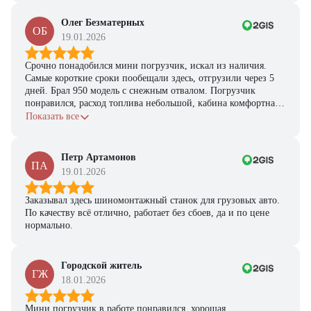
Олег Безматерных
ОБ
19.01.2026
Срочно понадобился мини погрузчик, искал из наличия.
Самые короткие сроки пообещали здесь, отгрузили через 5
дней. Брал 950 модель с снежным отвалом. Погрузчик
понравился, расход топлива небольшой, кабина комфортная,
с задачами справляется.
Показать все
Петр Артамонов
ПА
19.01.2026
Заказывал здесь шиномонтажный станок для грузовых авто.
По качеству всё отлично, работает без сбоев, да и по цене
нормально.
Городской житель
ГЖ
18.01.2026
Мини погрузчик в работе понравился, хорошая