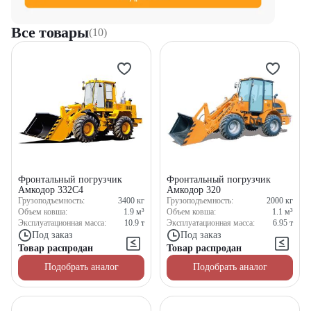
Все товары
(10)
Фронтальный погрузчик
Фронтальный погрузчик
Амкодор 332С4
Амкодор 320
Грузоподъемность:
3400
кг
Грузоподъемность:
2000
кг
Объем ковша:
1.9
м³
Объем ковша:
1.1
м³
Эксплуатационная масса:
10.9
т
Эксплуатационная масса:
6.95
т
Под заказ
Под заказ
Товар распродан
Товар распродан
Подобрать аналог
Подобрать аналог