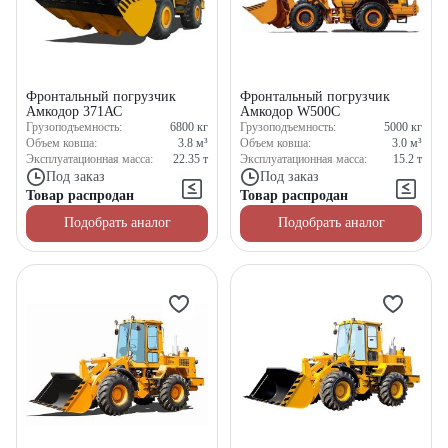
Фронтальный погрузчик
Фронтальный погрузчик
Амкодор 371АС
Амкодор W500C
Грузоподъемность:
6800
кг
Грузоподъемность:
5000
кг
Объем ковша:
3.8
м³
Объем ковша:
3.0
м³
Эксплуатационная масса:
22.35
т
Эксплуатационная масса:
15.2
т
Под заказ
Под заказ
Товар распродан
Товар распродан
Подобрать аналог
Подобрать аналог