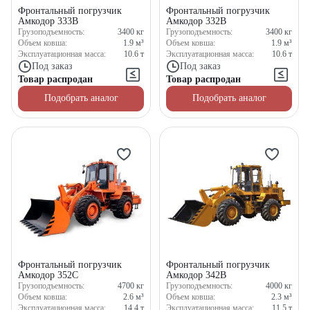
Фронтальный погрузчик
Фронтальный погрузчик
Амкодор 333В
Амкодор 332В
Грузоподъемность:
3400
кг
Грузоподъемность:
3400
кг
Объем ковша:
1.9
м³
Объем ковша:
1.9
м³
Эксплуатационная масса:
10.6
т
Эксплуатационная масса:
10.6
т
Под заказ
Под заказ
Товар распродан
Товар распродан
Подобрать аналог
Подобрать аналог
Фронтальный погрузчик
Фронтальный погрузчик
Амкодор 352С
Амкодор 342В
Грузоподъемность:
4700
кг
Грузоподъемность:
4000
кг
Объем ковша:
2.6
м³
Объем ковша:
2.3
м³
Эксплуатационная масса:
14.4
т
Эксплуатационная масса:
11.5
т