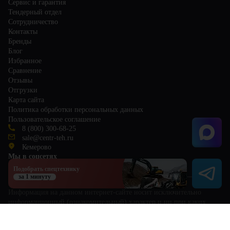
Сервис и гарантия
Тендерный отдел
Сотрудничество
Контакты
Бренды
Блог
Избранное
Сравнение
Отзывы
Отгрузки
Карта сайта
Политика обработки персональных данных
Пользовательское соглашение
8 (800) 300-68-25
sale@centr-teh.ru
Кемерово
Мы в соцсетях
Подобрать спецтехнику
за 1 минуту
Информация на данном интернет-сайте носит исключительно
информационный (ознакомительный) характер и ни при каких
условиях не является публичной офертой, определяемой
положениями Статьи 437 Гражданского кодекса РФ. Для получения