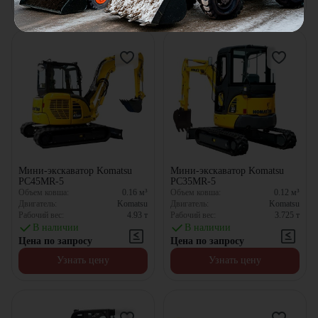
Мини-экскаватор Komatsu
Мини-экскаватор Komatsu
PC45MR-5
PC35MR-5
Объем ковша:
0.16
м³
Объем ковша:
0.12
м³
Двигатель:
Komatsu
Двигатель:
Komatsu
Рабочий вес:
4.93
т
Рабочий вес:
3.725
т
В наличии
В наличии
Цена по запросу
Цена по запросу
Узнать цену
Узнать цену