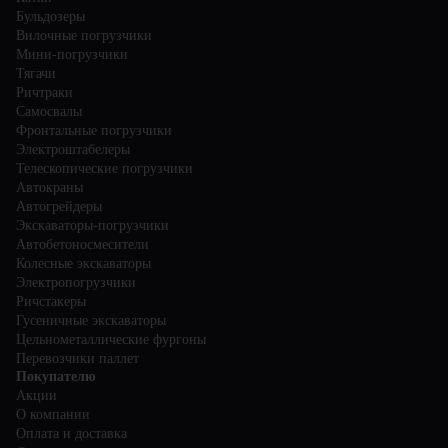
Бульдозеры
Вилочные погрузчики
Мини-погрузчики
Тягачи
Ричтраки
Самосвалы
Фронтальные погрузчики
Электроштабелеры
Телескопические погрузчики
Автокраны
Автогрейдеры
Экскаваторы-погрузчики
Автобетоносмесители
Колесные экскаваторы
Электропогрузчики
Ричстакеры
Гусеничные экскаваторы
Цельнометаллические фургоны
Перевозчики паллет
Покупателю
Акции
О компании
Оплата и доставка