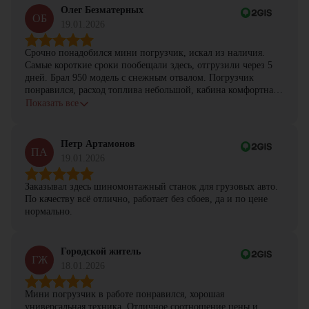
Олег Безматерных
ОБ
19.01.2026
Срочно понадобился мини погрузчик, искал из наличия.
Самые короткие сроки пообещали здесь, отгрузили через 5
дней. Брал 950 модель с снежным отвалом. Погрузчик
понравился, расход топлива небольшой, кабина комфортная,
с задачами справляется.
Показать все
Петр Артамонов
ПА
19.01.2026
Заказывал здесь шиномонтажный станок для грузовых авто.
По качеству всё отлично, работает без сбоев, да и по цене
нормально.
Городской житель
ГЖ
18.01.2026
Мини погрузчик в работе понравился, хорошая
универсальная техника. Отличное соотношение цены и