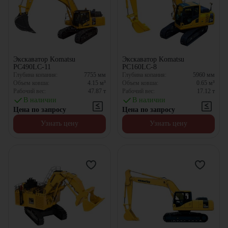
Экскаватор Komatsu
Экскаватор Komatsu
PC490LC-11
PC160LC-8
Глубина копания:
7755
мм
Глубина копания:
5960
мм
Объем ковша:
4.15
м³
Объем ковша:
0.65
м³
Рабочий вес:
47.87
т
Рабочий вес:
17.12
т
В наличии
В наличии
Цена по запросу
Цена по запросу
Узнать цену
Узнать цену