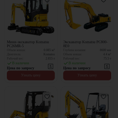
Мини-экскаватор Komatsu
Экскаватор Komatsu PC800-
PC26MR-5
8E0
Объем ковша:
0.085
м³
Глубина копания:
8600
мм
Двигатель:
Komatsu
Объем ковша:
4.4
м³
Рабочий вес:
2.855
т
Рабочий вес:
75.5
т
В наличии
В наличии
Цена по запросу
Цена по запросу
Узнать цену
Узнать цену