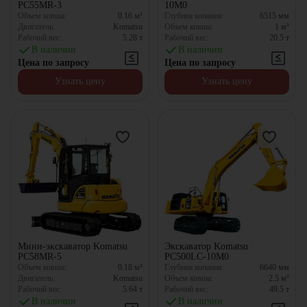
PC55MR-3
10M0
Объем ковша:
0.16
м³
Глубина копания:
6515
мм
Двигатель:
Komatsu
Объем ковша:
1
м³
Рабочий вес:
5.28
т
Рабочий вес:
20.5
т
В наличии
В наличии
Цена по запросу
Цена по запросу
Узнать цену
Узнать цену
Мини-экскаватор Komatsu
Экскаватор Komatsu
PC58MR-5
PC500LC-10M0
Объем ковша:
0.18
м³
Глубина копания:
6640
мм
Двигатель:
Komatsu
Объем ковша:
2.5
м³
Рабочий вес:
5.64
т
Рабочий вес:
49.5
т
В наличии
В наличии