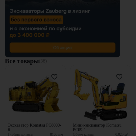
Все товары
(36)
Экскаватор Komatsu PC8000-
Мини-экскаватор Komatsu
6
PC09-1
Глубина копания:
8165
мм
Объем ковша:
0.025
м³