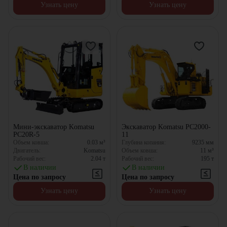
Узнать цену
Узнать цену
Мини-экскаватор Komatsu
Экскаватор Komatsu PC2000-
PC20R-5
11
Объем ковша:
0.03
м³
Глубина копания:
9235
мм
Двигатель:
Komatsu
Объем ковша:
11
м³
Рабочий вес:
2.04
т
Рабочий вес:
195
т
В наличии
В наличии
Цена по запросу
Цена по запросу
Узнать цену
Узнать цену