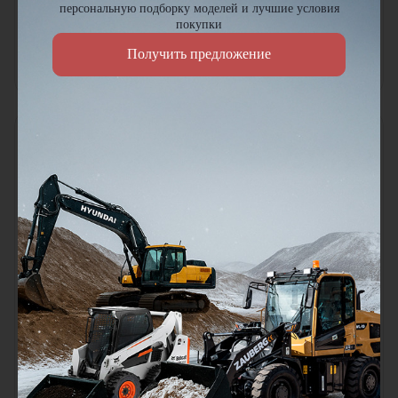
Объем ковша:
16
м³
Объем ковша:
7.1
м³
персональную подборку моделей и лучшие условия
Рабочий вес:
261
т
Рабочий вес:
118.9
т
покупки
В наличии
В наличии
Цена по запросу
Цена по запросу
Получить предложение
Узнать цену
Узнать цену
Мини-экскаватор Komatsu
Экскаватор Komatsu PC5500-
PC17R-5
6
Объем ковша:
0.28
м³
Глубина копания:
8300
мм
Двигатель:
Komatsu
Объем ковша:
26
м³
Рабочий вес:
1.835
т
Рабочий вес:
538
т
В наличии
В наличии
Цена по запросу
Цена по запросу
Узнать цену
Узнать цену