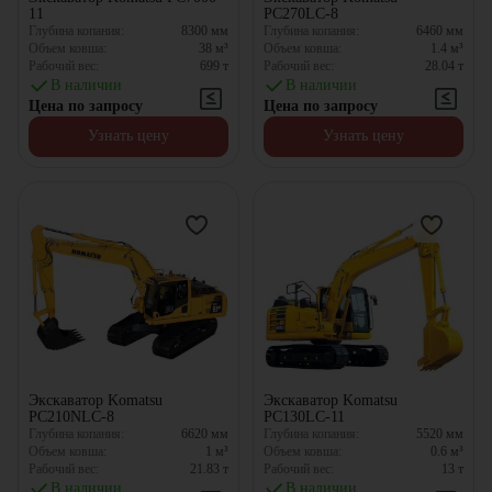
11
PC270LC-8
Глубина копания:
8300
мм
Глубина копания:
6460
мм
Объем ковша:
38
м³
Объем ковша:
1.4
м³
Рабочий вес:
699
т
Рабочий вес:
28.04
т
В наличии
В наличии
Цена по запросу
Цена по запросу
Узнать цену
Узнать цену
Экскаватор Komatsu
Экскаватор Komatsu
PC210NLC-8
PC130LC-11
Глубина копания:
6620
мм
Глубина копания:
5520
мм
Объем ковша:
1
м³
Объем ковша:
0.6
м³
Рабочий вес:
21.83
т
Рабочий вес:
13
т
В наличии
В наличии