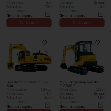
Объем ковша:
42
м³
Двигатель:
Komatsu
Рабочий вес:
759
т
Рабочий вес:
1.08
т
В наличии
В наличии
Цена по запросу
Цена по запросу
Узнать цену
Узнать цену
Экскаватор Komatsu PC300-
Мини-экскаватор Komatsu
8M0
PC55MR-5
Глубина копания:
7380
мм
Объем ковша:
0.18
м³
Объем ковша:
1.4
м³
Двигатель:
Komatsu
Рабочий вес:
31.1
т
Рабочий вес:
5.26
т
В наличии
В наличии
Цена по запросу
Цена по запросу