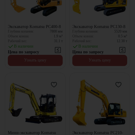
Экскаватор Komatsu PC400-8
Экскаватор Komatsu PC130-8
Глубина копания:
7800
мм
Глубина копания:
5520
мм
Объем ковша:
1.9
м³
Объем ковша:
0.5
м³
Рабочий вес:
31.1
т
Рабочий вес:
12.38
т
В наличии
В наличии
Цена по запросу
Цена по запросу
Узнать цену
Узнать цену
Мини-экскаватор Komatsu
Экскаватор Komatsu PC210-