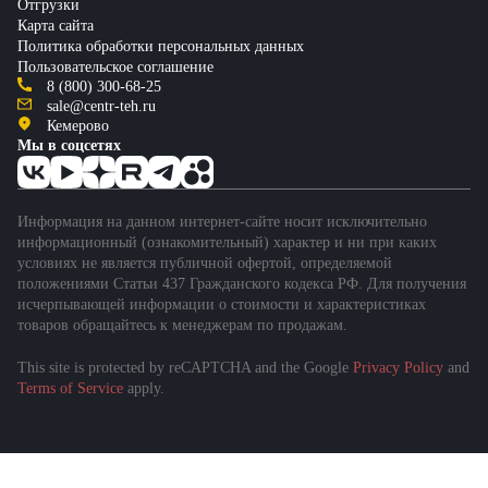
Отгрузки
Карта сайта
Политика обработки персональных данных
Пользовательское соглашение
8 (800) 300-68-25
sale@centr-teh.ru
Кемерово
Мы в соцсетях
Информация на данном интернет-сайте носит исключительно
информационный (ознакомительный) характер и ни при каких
условиях не является публичной офертой, определяемой
положениями Статьи 437 Гражданского кодекса РФ. Для получения
исчерпывающей информации о стоимости и характеристиках
товаров обращайтесь к менеджерам по продажам.
This site is protected by reCAPTCHA and the Google
Privacy Policy
and
Terms of Service
apply.