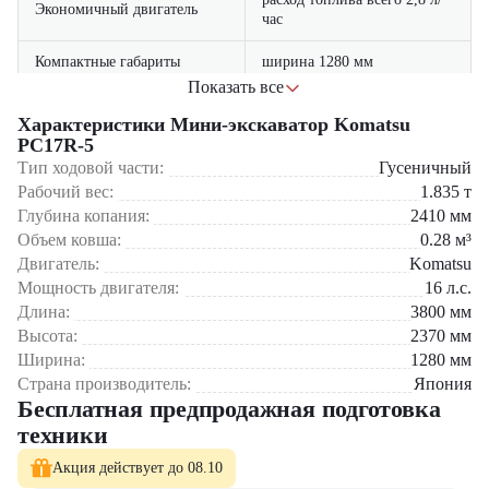
Экономичный двигатель
час
Компактные габариты
ширина 1280 мм
Показать все
с эргономичным
Комфортная кабина
Характеристики Мини-экскаватор Komatsu
управлением
Области применения:
PC17R-5
Тип ходовой части:
соответствие экологическим
Гусеничный
Система KDPF
Коммунальное хозяйство
стандартам
Рабочий вес:
1.835
т
Ландшафтные работы
Глубина копания:
2410
мм
Ремонт инженерных сетей
Объем ковша:
0.28
м³
Строительство в жилых кварталах
Сельскохозяйственные задачи
Двигатель:
Komatsu
Мощность двигателя:
16
л.с.
Компания "
ЦТО
" официальный дилер
Komatsu
в России.
Мы
Длина:
3800
мм
предлагаем:
Высота:
2370
мм
Гарантия 2 года
Ширина:
1280
мм
Оригинальные запчасти в наличии
Страна производитель:
Япония
Гибкие программы финансирования
Бесплатная предпродажная подготовка
Профессиональный сервис
техники
Komatsu PC17R-5 – японское качество для профессиональных задач!
Акция действует до 08.10