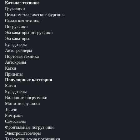
Каталог техники
Грузовики
Цельнометаллические фургоны
Складская техника
Погрузчики
Экскаваторы-погрузчики
Экскаваторы
Бульдозеры
Автогрейдеры
Портовая техника
Автокраны
Катки
Прицепы
Популярные категории
Катки
Бульдозеры
Вилочные погрузчики
Мини-погрузчики
Тягачи
Ричтраки
Самосвалы
Фронтальные погрузчики
Электроштабелеры
Телескопические погрузчики