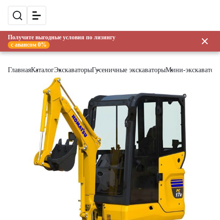
Получите выгодные условия по лизингу
с авансом 0%
Главная
Каталог
Экскаваторы
Гусеничные экскаваторы
Мини-экскаватор