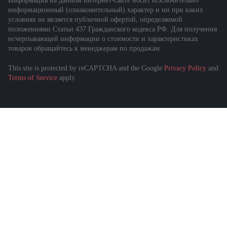
Информация на данном интернет-сайте носит исключительно
информационный (ознакомительный) характер и ни при каких
условиях не является публичной офертой, определяемой
положениями Статьи 437 Гражданского кодекса РФ. Для получения
исчерпывающей информации о стоимости и характеристиках
товаров обращайтесь к менеджерам по продажам.
This site is protected by reCAPTCHA and the Google
Privacy Policy
and
Terms of Service
apply.