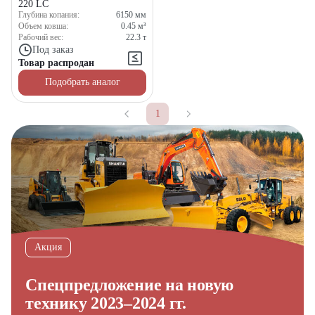
220 LC
Глубина копания:
6150
мм
Объем ковша:
0.45
м³
Рабочий вес:
22.3
т
Под заказ
Товар распродан
Подобрать аналог
1
Акция
Спецпредложение на новую
технику 2023–2024 гг.