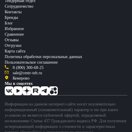
Тендерный отдел
Сотрудничество
Контакты
Бренды
Блог
Избранное
Сравнение
Отзывы
Отгрузки
Карта сайта
Политика обработки персональных данных
Пользовательское соглашение
8 (800) 300-68-25
sale@centr-teh.ru
Кемерово
Мы в соцсетях
Информация на данном интернет-сайте носит исключительно
информационный (ознакомительный) характер и ни при каких
условиях не является публичной офертой, определяемой
положениями Статьи 437 Гражданского кодекса РФ. Для получения
исчерпывающей информации о стоимости и характеристиках