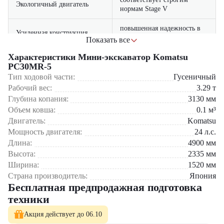
Экологичный двигатель
нормам Stage V
повышенная надежность в
Усиленная конструкция
тяжелых условиях
Показать все
Характеристики Мини-экскаватор Komatsu
климат-контроль, низкий
Комфортная кабина
PC30MR-5
уровень шума (96 дБ)
Тип ходовой части:
Гусеничный
Интеллектуальная
система CLSS для плавного
Рабочий вес:
3.29
т
гидравлика
управления
Глубина копания:
3130
мм
Объем ковша:
0.1
м³
Сферы применения:
Двигатель:
Komatsu
Мощность двигателя:
24
л.с.
Городское строительство (фундаменты, траншеи)
Длина:
4900
мм
Коммунальное хозяйство (ремонт дорог, прокладка
Высота:
2335
мм
коммуникаций)
Ландшафтные работы (озеленение, создание водоемов)
Ширина:
1520
мм
Промышленные объекты (работы на производственных
Страна производитель:
Япония
площадках)
Бесплатная предпродажная подготовка
техники
Komatsu PC30MR-5 – японское качество и надежность для вашего
бизнеса!
Акция действует до 06.10