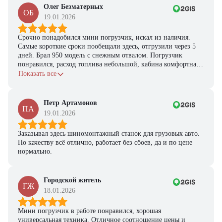
Получите выгодное
Олег Безматерных
предложение на спецтехнику
ОБ
19.01.2026
из наличия!
Срочно понадобился мини погрузчик, искал из наличия.
Ответьте на несколько вопросов — мы предоставим
Самые короткие сроки пообещали здесь, отгрузили через 5
персональную подборку моделей и лучшие условия
дней. Брал 950 модель с снежным отвалом. Погрузчик
покупки
понравился, расход топлива небольшой, кабина комфортная,
Получить предложение
с задачами справляется.
Показать все
Петр Артамонов
ПА
19.01.2026
Заказывал здесь шиномонтажный станок для грузовых авто.
По качеству всё отлично, работает без сбоев, да и по цене
нормально.
Городской житель
ГЖ
18.01.2026
Мини погрузчик в работе понравился, хорошая
универсальная техника. Отличное соотношение цены и