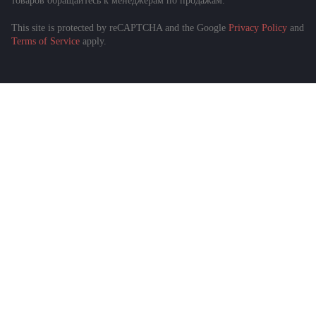
товаров обращайтесь к менеджерам по продажам.
This site is protected by reCAPTCHA and the Google
Privacy Policy
and
Подобрать спецтехнику
Terms of Service
apply.
за 1 минуту