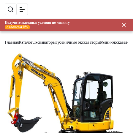
Получите выгодные условия по лизингу
с авансом 0%
Главная
Каталог
Экскаваторы
Гусеничные экскаваторы
Мини-экскаватор