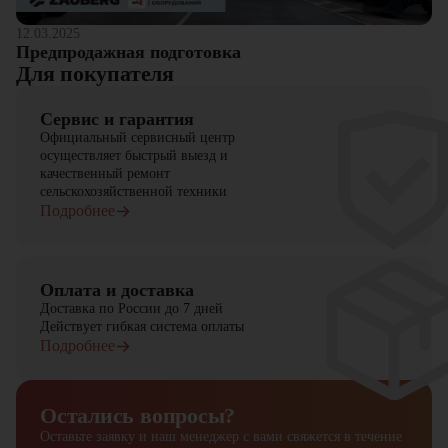
технологиям
Надежность бренда JAC и длительный срок службы
12.03.2025
оборудования
Предпродажная подготовка
Для покупателя
Компания "ЦТО" – официальный дилер техники JAC,
предлагающий новые модели складского оборудования с гарантией.
Сервис и гарантия
У нас вы найдете: широкий выбор спецтехники, вилочных
погрузчиков, малой складской техники, навесного оборудования,
Официальный сервисный центр
запчасти для долгосрочной эксплуатации, профессиональные
осуществляет быстрый выезд и
консультации по выбору техники.
качественный ремонт
сельскохозяйственной техники
Подробнее
Оплата и доставка
Доставка по России до 7 дней
Действует гибкая система оплаты
Подробнее
Остались вопросы?
Оставьте заявку и наш менеджер
с вами свяжется в течение