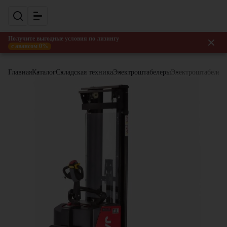
Получите выгодные условия по лизингу
с авансом 0%
Главная
Каталог
Складская техника
Электроштабелеры
Электроштабелер