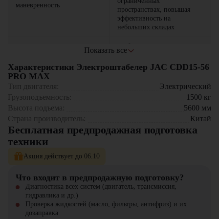
ограниченных
маневренность
пространствах, повышая
эффективность на
небольших складах
удобная система управления
Показать все
с интуитивным
интерфейсом снижает
Характеристики Электроштабелер JAC CDD15-56
Эргономичное управление
нагрузку на оператора и
PRO MAX
повышает скорость
Тип двигателя:
Электрический
выполнения операций
Грузоподъемность:
1500
кг
Высота подъема:
5600
мм
наличие защиты от
Страна производитель:
перегрузки, аварийной
Китай
остановки и
Бесплатная предпродажная подготовка
Эффективная система
автоматического
техники
безопасности
торможения обеспечивает
безопасность оператора и
Акция действует до 06.10
сохранность груза
Что входит в предпродажную подготовку?
современные аккумуляторы
Диагностика всех систем (двигатель, трансмиссия,
и надежные компоненты
Экономичность в
гидравлика и др.)
снижают расходы на
эксплуатации
Проверка жидкостей (масло, фильтры, антифриз) и их
техническое обслуживание и
дозаправка
энергопотребление