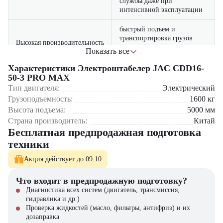
службы даже при
интенсивной эксплуатации
быстрый подъем и
транспортировка грузов
Высокая производительность
сокращают время
Показать все
выполнения операций
Характеристики Электроштабелер JAC CDD16-
эргономичное сиденье,
50-3 PRO MAX
удобная панель управления
Тип двигателя:
Электрический
Комфорт оператора
и отличная обзорность
Грузоподъемность:
1600
кг
делают работу максимально
Высота подъема:
5000
мм
удобной
Страна производитель:
Китай
Бесплатная предпродажная подготовка
система защиты от
перегрузок, автоматический
техники
Безопасность
тормоз и устойчивая
конструкция минимизируют
Акция действует до 09.10
риски
Что входит в предпродажную подготовку?
энергоэффективный
Диагностика всех систем (двигатель, трансмиссия,
Экономичность
электродвигатель снижает
гидравлика и др.)
затраты на эксплуатацию
Проверка жидкостей (масло, фильтры, антифриз) и их
дозаправка