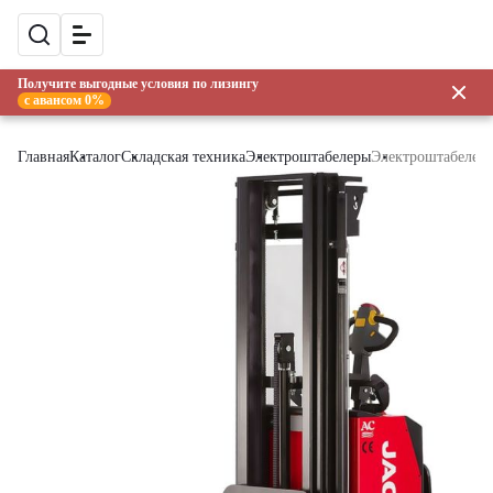
Получите выгодные условия по лизингу
с авансом 0%
Главная
Каталог
Складская техника
Электроштабелеры
Электроштабелер