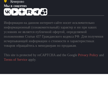
Кемерово
Мы в соцсетях
Информация на данном интернет-сайте носит исключительно
информационный (ознакомительный) характер и ни при каких
условиях не является публичной офертой, определяемой
положениями Статьи 437 Гражданского кодекса РФ. Для получения
исчерпывающей информации о стоимости и характеристиках
товаров обращайтесь к менеджерам по продажам.
This site is protected by reCAPTCHA and the Google
Privacy Policy
and
Terms of Service
apply.