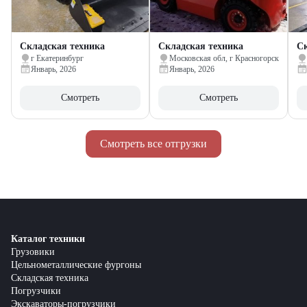
Складская техника
Складская техника
Ск
г Екатеринбург
Московская обл, г Красногорск
Январь, 2026
Январь, 2026
Смотреть
Смотреть
Смотреть все отгрузки
Каталог техники
Грузовики
Цельнометаллические фургоны
Складская техника
Погрузчики
Экскаваторы-погрузчики