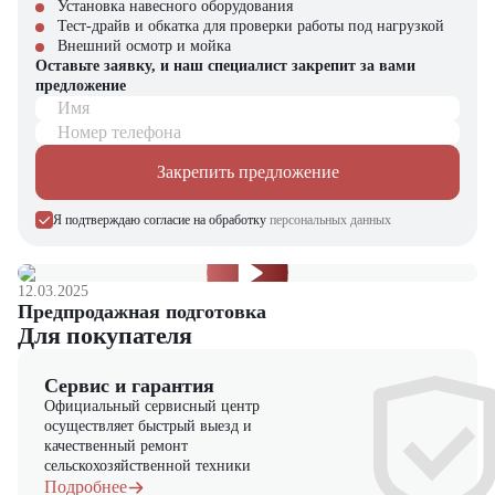
Установка навесного оборудования
Где применяется
JAC CDD16-50-3 PRO MAX
?
Тест-драйв и обкатка для проверки работы под нагрузкой
Внешний осмотр и мойка
Крупные склады и логистические центры – быстрая погрузка,
Оставьте заявку, и наш специалист закрепит за вами
разгрузка и перемещение грузов
предложение
Производственные предприятия – транспортировка сырья,
Имя
комплектующих и готовой продукции
Гипермаркеты и торговые комплексы – работа в зонах хранения
Номер телефона
и приемки товаров
Сельское хозяйство и пищевая промышленность – перемещение
Закрепить предложение
тяжелых мешков, коробок и поддонов
Строительные площадки – работа с материалами и
Я подтверждаю согласие на обработку
персональных данных
оборудованием
Почему стоит выбрать
JAC CDD16-50-3 PRO MAX
?
12.03.2025
Высочайшая грузоподъемность и высота подъема – решение для
Предпродажная подготовка
самых сложных задач
Для покупателя
Профессиональная надежность – техника рассчитана на
круглосуточную эксплуатацию
Сервис и гарантия
Экономия на обслуживании – электрический привод дешевле в
Официальный сервисный центр
эксплуатации, чем дизельные аналоги
осуществляет быстрый выезд и
Комфорт и безопасность оператора – продуманная эргономика и
качественный ремонт
защитные системы
сельскохозяйственной техники
Подробнее
Компания "ЦТО" – официальный дилер техники JAC,