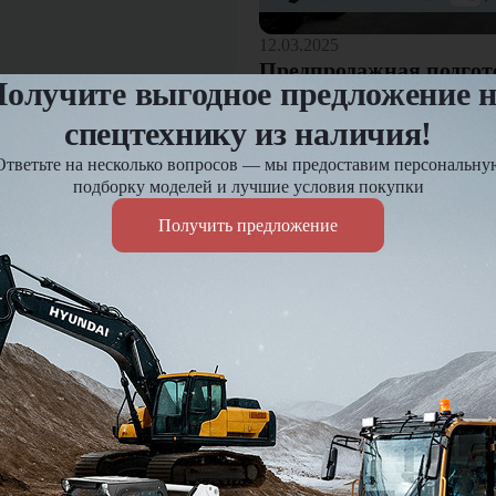
12.03.2025
Предпродажная подгот
олучите выгодное предложение 
спецтехнику из наличия!
Оплата и доставка
Ответьте на несколько вопросов — мы предоставим персональну
езд и
Доставка по России до 7 д
подборку моделей и лучшие условия покупки
Действует гибкая система 
Получить предложение
Подробнее
Я подтве