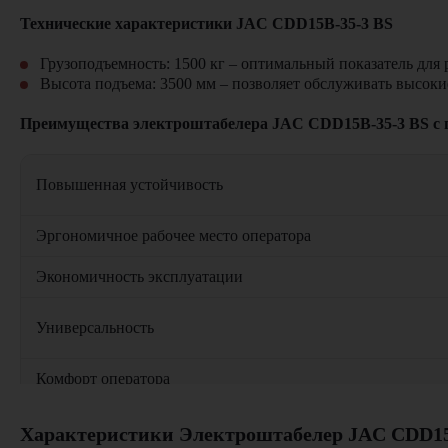
Технические характеристики JAC CDD15B-35-3 BS
Грузоподъемность: 1500 кг – оптимальный показатель для
Высота подъема: 3500 мм – позволяет обслуживать высок
Преимущества электроштабелера JAC CDD15B-35-3 BS с 
Повышенная устойчивость
Эргономичное рабочее место оператора
Экономичность эксплуатации
Универсальность
Комфорт оператора
Где применяется JAC CDD15B-35-3 BS с противовесом?
Характеристики Электроштабелер JAC CDD15B