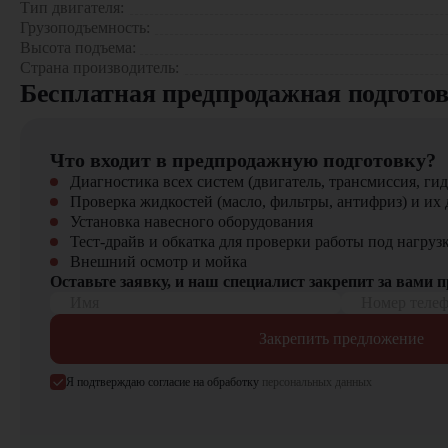
Тип двигателя:
Крупные складские комплексы – обработка паллет с разл
Грузоподъемность:
Производственные предприятия – перемещение сырья и г
Высота подъема:
Строительные площадки – работа с тяжелыми строительн
Страна производитель:
Сельскохозяйственные предприятия – перевозка кормов и
Бесплатная предпродажная подгото
Логистические центры – погрузочно-разгрузочные операц
Почему стоит выбрать JAC CDD15B-35-3 BS с противовес
Что входит в предпродажную подготовку?
Система плавного пуска и торможения
Диагностика всех систем (двигатель, трансмиссия, гид
Гидравлическая система высокого давления
Проверка жидкостей (масло, фильтры, антифриз) и их 
Регулируемая скорость подъема/опускания груза
Установка навесного оборудования
Защита от перегрузок
Тест-драйв и обкатка для проверки работы под нагруз
Усиленная рама и ходовая часть
Внешний осмотр и мойка
Оставьте заявку, и наш специалист закрепит за вами 
Компания "ЦТО" – официальный дилер техники JAC, предл
Имя
Номер теле
погрузчиков, малой складской техники, навесного оборудова
Закрепить предложение
Я подтверждаю согласие на обработку
персональных данных