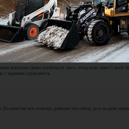
ялся и был на связи можно сказать 24 на 7. Доставка экскавато
мые короткие сроки пообещали здесь, отгрузили через 5 дней. 
, с задачами справляется.
По качеству всё отлично, работает без сбоев, да и по цене норм