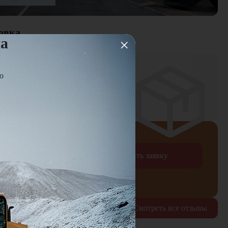
овка
на
ю
ней
оплаты
Отправить заявку
рждаю согласие на обработку
персональных данных
Смотреть все отзывы