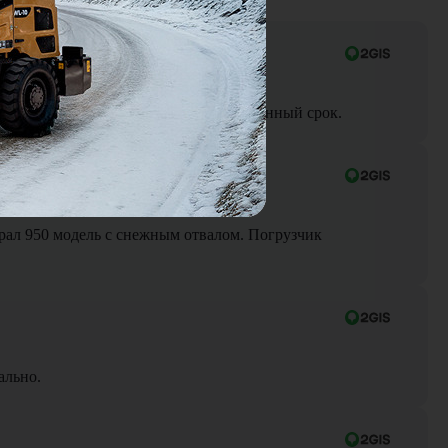
ра до объекта была выполнена в оговоренный срок.
Брал 950 модель с снежным отвалом. Погрузчик
ально.