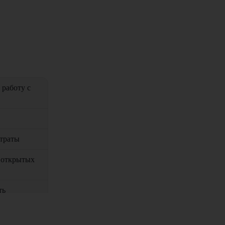
 работу с
атраты
а открытых
ть