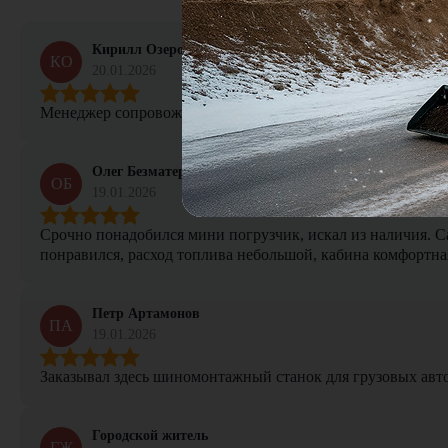
Кирилл Озеров
КО
20.01.2026
Менеджер сопровождал сделку от начала и до конца, не тер
Олег Безматерных
ОБ
19.01.2026
Срочно понадобился мини погрузчик, искал из наличия. Са
понравился, расход топлива небольшой, кабина комфортная
Петр Артамонов
ПА
19.01.2026
Заказывал здесь шиномонтажный станок для грузовых авто. 
Городской житель
ГЖ