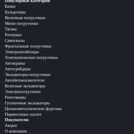
Популярные категории
Катки
Бульдозеры
Вилочные погрузчики
Мини-погрузчики
Тягачи
Ричтраки
Самосвалы
Фронтальные погрузчики
Электроштабелеры
Телескопические погрузчики
Автокраны
Автогрейдеры
Экскаваторы-погрузчики
Автобетоносмесители
Колесные экскаваторы
Электропогрузчики
Ричстакеры
Гусеничные экскаваторы
Цельнометаллические фургоны
Перевозчики паллет
Покупателю
Акции
О компании