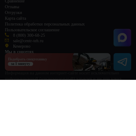
Сравнение
Отзывы
Отгрузки
Карта сайта
Политика обработки персональных данных
Пользовательское соглашение
8 (800) 300-68-25
sale@centr-teh.ru
Кемерово
Мы в соцсетях
Подобрать спецтехнику
за 1 минуту
Информация на данном интернет-сайте носит исключительно
информационный (ознакомительный) характер и ни при каких
условиях не является публичной офертой, определяемой
положениями Статьи 437 Гражданского кодекса РФ. Для получения
исчерпывающей информации о стоимости и характеристиках
товаров обращайтесь к менеджерам по продажам.
This site is protected by reCAPTCHA and the Google
Privacy Policy
and
Terms of Service
apply.