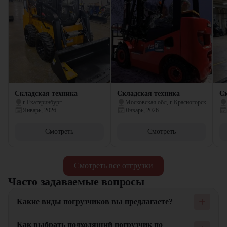
Складская техника
Складская техника
Ск
г Екатеринбург
Московская обл, г Красногорск
Январь, 2026
Январь, 2026
Смотреть
Смотреть
Смотреть все отгрузки
Часто задаваемые вопросы
Какие виды погрузчиков вы предлагаете?
Мы предлагаем широкий ассортимент погрузчиков, включая
Как выбрать подходящий погрузчик по