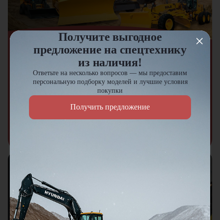
Получите выгодное
Акция
предложение на спецтехнику
из наличия!
Спецпредложение на новую
Ответьте на несколько вопросов — мы предоставим
технику 2023–2024 гг.
персональную подборку моделей и лучшие условия
покупки
Выгода до 3 000 000 ₽
Получить предложение
Узнать подробнее
Подберем технику и навесное
оборудование из наличия под ваш
запрос
Подобрать технику