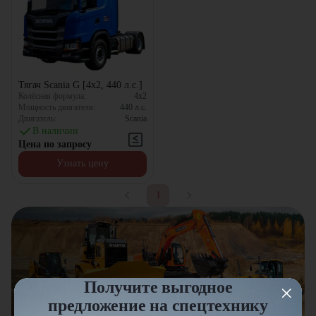
Тягач Scania G [4x2, 440 л.с.]
Колёсная формула:
4x2
Мощность двигателя:
440
л.с.
Двигатель:
Scania
В наличии
Цена по запросу
Узнать цену
1
Получите выгодное
предложение на спецтехнику