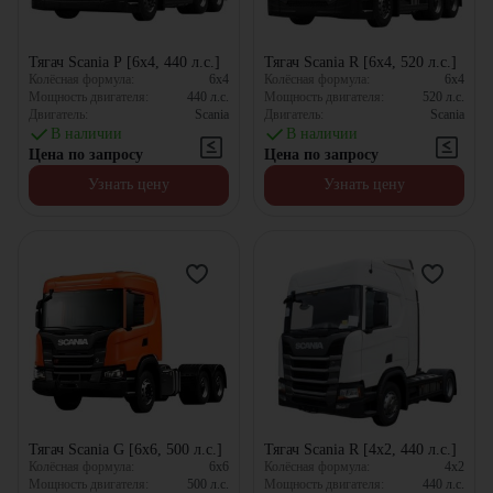
Тягач Scania P [6x4, 440 л.с.]
Тягач Scania R [6x4, 520 л.с.]
Колёсная формула:
6x4
Колёсная формула:
6x4
Мощность двигателя:
440
л.с.
Мощность двигателя:
520
л.с.
Двигатель:
Scania
Двигатель:
Scania
В наличии
В наличии
Цена по запросу
Цена по запросу
Узнать цену
Узнать цену
Тягач Scania G [6x6, 500 л.с.]
Тягач Scania R [4x2, 440 л.с.]
Колёсная формула:
6x6
Колёсная формула:
4x2
Мощность двигателя:
500
л.с.
Мощность двигателя:
440
л.с.