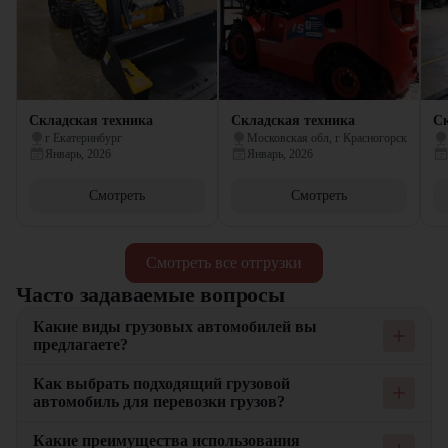
Складская техника
Складская техника
Ск
г Екатеринбург
Московская обл, г Красногорск
Январь, 2026
Январь, 2026
Смотреть
Смотреть
Смотреть все отгрузки
Часто задаваемые вопросы
Какие виды грузовых автомобилей вы
предлагаете?
Мы предлагаем широкий ассортимент грузовых автомобилей,
Как выбрать подходящий грузовой
включая фургоны, тягачи и самосвалы. Каждый тип
автомобиль для перевозки грузов?
автомобилей подходит для определенных видов грузов и
условий перевозки. Например, фургоны идеально подходят
При выборе грузового автомобиля важно учитывать тип
Какие преимущества использования
для перевозки мелких и средних грузов в городской черте, а
перевозимых грузов, их вес и объем, а также условия