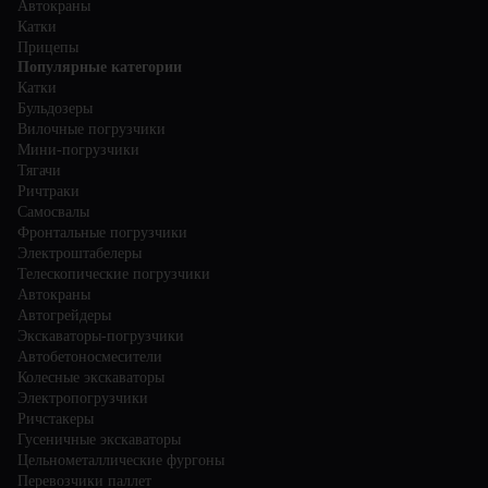
Автокраны
Катки
Прицепы
Популярные категории
Катки
Бульдозеры
Вилочные погрузчики
Мини-погрузчики
Тягачи
Ричтраки
Самосвалы
Фронтальные погрузчики
Электроштабелеры
Телескопические погрузчики
Автокраны
Автогрейдеры
Экскаваторы-погрузчики
Автобетоносмесители
Колесные экскаваторы
Электропогрузчики
Ричстакеры
Гусеничные экскаваторы
Цельнометаллические фургоны
Перевозчики паллет