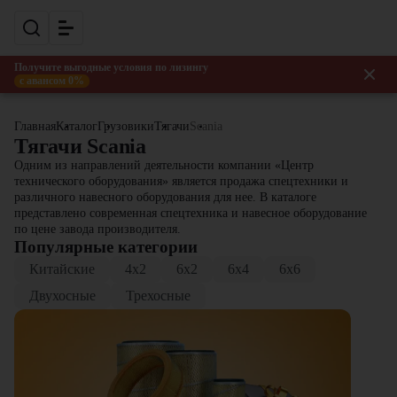
Получите выгодные условия по лизингу
с авансом 0%
Главная
Каталог
Грузовики
Тягачи
Scania
Тягачи Scania
Одним из направлений деятельности компании «Центр
технического оборудования» является продажа спецтехники и
различного навесного оборудования для нее. В каталоге
представлено современная спецтехника и навесное оборудование
по цене завода производителя.
Популярные категории
Китайские
4x2
6x2
6x4
6x6
Двухосные
Трехосные