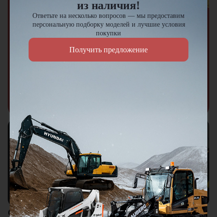
из наличия!
Акция
Ответьте на несколько вопросов — мы предоставим
персональную подборку моделей и лучшие условия
Спецпредложение на новую
покупки
технику 2023–2024 гг.
Получить предложение
Выгода до 3 000 000 ₽
Узнать подробнее
Подберем технику и навесное
оборудование из наличия под ваш
запрос
Подобрать технику
Отзывы