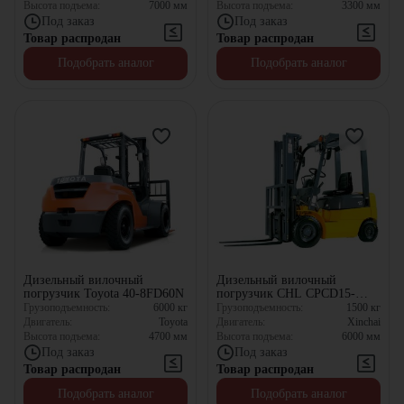
Высота подъема:
7000
мм
Высота подъема:
3300
мм
Под заказ
Под заказ
Товар распродан
Товар распродан
Подобрать аналог
Подобрать аналог
Дизельный вилочный
Дизельный вилочный
погрузчик Toyota 40-8FD60N
погрузчик CHL CPCD15-
XCK
Грузоподъемность:
6000
кг
Грузоподъемность:
1500
кг
Двигатель:
Toyota
Двигатель:
Xinchai
Высота подъема:
4700
мм
Высота подъема:
6000
мм
Под заказ
Под заказ
Товар распродан
Товар распродан
Подобрать аналог
Подобрать аналог