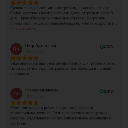
Срочно понадобился мини погрузчик, искал из наличия.
Самые короткие сроки пообещали здесь, отгрузили через 5
дней. Брал 950 модель с снежным отвалом. Погрузчик
понравился, расход топлива небольшой, кабина комфортная,
с задачами справляется.
Показать все
Петр Артамонов
ПА
19.01.2026
Заказывал здесь шиномонтажный станок для грузовых авто.
По качеству всё отлично, работает без сбоев, да и по цене
нормально.
Городской житель
ГЖ
18.01.2026
Мини погрузчик в работе понравился, хорошая
универсальная техника. Отличное соотношение цены и
качества. Отдельный плюс это внимательное отношение к
клиентам.