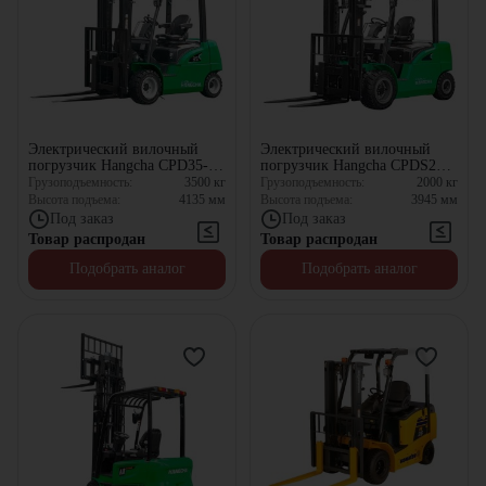
Электрический вилочный
Электрический вилочный
погрузчик Hangcha CPD35-
погрузчик Hangcha CPDS20-
XD4-SI26
AC6-I
Грузоподъемность:
3500
кг
Грузоподъемность:
2000
кг
Высота подъема:
4135
мм
Высота подъема:
3945
мм
Под заказ
Под заказ
Товар распродан
Товар распродан
Подобрать аналог
Подобрать аналог