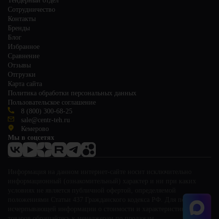
Тендерный отдел
Сотрудничество
Контакты
Бренды
Блог
Избранное
Сравнение
Отзывы
Отгрузки
Карта сайта
Политика обработки персональных данных
Пользовательское соглашение
8 (800) 300-68-25
sale@centr-teh.ru
Кемерово
Мы в соцсетях
Информация на данном интернет-сайте носит исключительно
информационный (ознакомительный) характер и ни при каких
условиях не является публичной офертой, определяемой
положениями Статьи 437 Гражданского кодекса РФ. Для получения
исчерпывающей информации о стоимости и характеристиках
товаров обращайтесь к менеджерам по продажам.