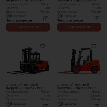
погрузчик Heli CPСD15G
погрузчик Hangcha CPCD70-
AG42
Грузоподъемность:
1500
кг
Грузоподъемность:
7000
кг
Двигатель:
Isuzu
Двигатель:
Yuchai
Высота подъема:
7000
мм
Высота подъема:
7000
мм
Под заказ
Под заказ
Товар распродан
Товар распродан
Подобрать аналог
Подобрать аналог
Дизельный вилочный
Дизельный вилочный
погрузчик Hangcha CPCD70-
погрузчик Hangcha CPCD30-
XRW14
XW43C-RT4
Грузоподъемность:
7000
кг
Грузоподъемность:
3000
кг
Двигатель:
Isuzu
Двигатель:
Cummins
Высота подъема:
7000
мм
Высота подъема:
7000
мм
Под заказ
Под заказ