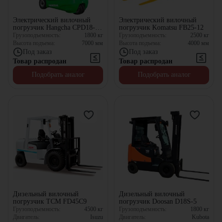
Электрический вилочный
Электрический вилочный
погрузчик Hangcha CPD18-
погрузчик Komatsu FB25-12
AEY2-I
Грузоподъемность:
1800
кг
Грузоподъемность:
2500
кг
Высота подъема:
7000
мм
Высота подъема:
4000
мм
Под заказ
Под заказ
Товар распродан
Товар распродан
Подобрать аналог
Подобрать аналог
Дизельный вилочный
Дизельный вилочный
погрузчик TCM FD45C9
погрузчик Doosan D18S-5
Грузоподъемность:
4500
кг
Грузоподъемность:
1800
кг
Двигатель:
Isuzu
Двигатель:
Kubota