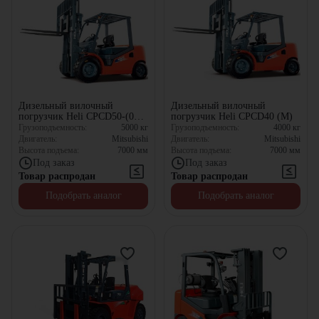
Дизельный вилочный
Дизельный вилочный
погрузчик Heli CPCD50-(05)
погрузчик Heli CPCD40 (M)
(M)
Грузоподъемность:
5000
кг
Грузоподъемность:
4000
кг
Двигатель:
Mitsubishi
Двигатель:
Mitsubishi
Высота подъема:
7000
мм
Высота подъема:
7000
мм
Под заказ
Под заказ
Товар распродан
Товар распродан
Подобрать аналог
Подобрать аналог