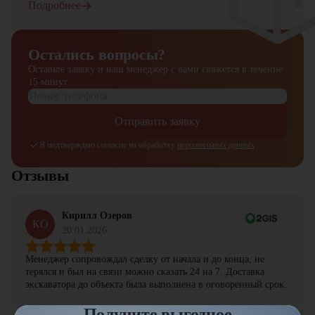
Подробнее
Остались вопросы?
Оставьте заявку и наш менеджер
с вами свяжется в течение
15 минут
Отправить заявку
Я подтверждаю согласие на обработку
персональных данных
Отзывы
Кирилл Озеров
КО
20.01.2026
Менеджер сопровождал сделку от начала и до конца, не
терялся и был на связи можно сказать 24 на 7. Доставка
экскаватора до объекта была выполнена в оговоренный срок.
Получите выгодное