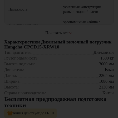
усиленная конструкция
Надежность
рамы и ходовой части
эргономичная кабина с
Комфорт оператора
удобным управлением
Где применяется вилочный погрузчик Hangcha CPCD15-
Показать все
XRW10?
легкий доступ к основным
Простота обслуживания
Характеристики Дизельный вилочный погрузчик
узлам
Складские комплексы
Hangcha CPCD15-XRW10
Производственные цеха
Тип двигателя:
Дизельный
Логистические центры
Грузоподъемность:
1500
кг
Торговые предприятия
Высота подъема:
3000
мм
Сельскохозяйственные объекты
Двигатель:
Isuzu
Почему стоит выбрать Hangcha CPCD15-XRW10?
Длина:
2265
мм
Ширина:
1080
мм
Экономичность – низкие эксплуатационные затраты
Высота:
2130
мм
Компактность и маневренность – идеален для работы в
Страна производитель:
Китай
ограниченном пространстве
Бесплатная предпродажная подготовка
Надежность – прочная конструкция и долгий срок службы
Доступная цена – отличное соотношение цены и качества
техники
Компания "ЦТО" – официальный дилер техники Hangcha,
Акция действует до 06.10
предлагающий новые модели складского оборудования с гарантией.