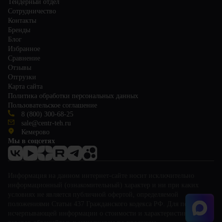
Тендерный отдел
Сотрудничество
Контакты
Бренды
Блог
Избранное
Сравнение
Отзывы
Отгрузки
Карта сайта
Политика обработки персональных данных
Пользовательское соглашение
8 (800) 300-68-25
sale@centr-teh.ru
Кемерово
Мы в соцсетях
Информация на данном интернет-сайте носит исключительно
информационный (ознакомительный) характер и ни при каких
условиях не является публичной офертой, определяемой
положениями Статьи 437 Гражданского кодекса РФ. Для получения
исчерпывающей информации о стоимости и характеристиках