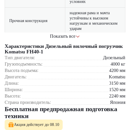
условиях
надежная рама и мачта
устойчивы к высоким
Прочная конструкция
нагрузкам и механическим
ударам
Показать все
экономичное потребление
Где применяется вилочный погрузчик Komatsu FH40-1?
Низкий расход топлива
дизеля снижает затраты на
Характеристики Дизельный вилочный погрузчик
эксплуатацию
Komatsu FH40-1
Складские комплексы и логистические центры
Тип двигателя:
Дизельный
Производственные предприятия
эргономичная кабина и
Строительные площадки
Грузоподъемность:
4000
кг
интуитивное управление
Оптовые базы и распределительные центры
Удобство управления
Высота подъема:
4200
мм
повышают комфорт
Сельскохозяйственные предприятия
Двигатель:
Komatsu
оператора
Длина:
3150
мм
Почему стоит выбрать Komatsu FH40-1?
Ширина:
1520
мм
Проверенная надежность – японское качество сборки
Высота:
2240
мм
Универсальность – подходит для различных видов работ
Страна производитель:
Япония
Экономичность – низкие эксплуатационные затраты
Бесплатная предпродажная подготовка
Удобство управления – интуитивно понятные органы контроля
техники
Долгий срок службы – увеличенный ресурс основных узлов
Акция действует до 08.10
Компания "ЦТО" – официальный дилер техники Komatsu,