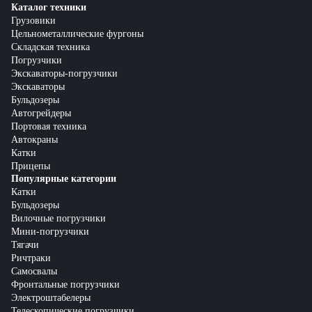
Каталог техники
Грузовики
Цельнометаллические фургоны
Складская техника
Погрузчики
Экскаваторы-погрузчики
Экскаваторы
Бульдозеры
Автогрейдеры
Портовая техника
Автокраны
Катки
Прицепы
Популярные категории
Катки
Бульдозеры
Вилочные погрузчики
Мини-погрузчики
Тягачи
Ричтраки
Самосвалы
Фронтальные погрузчики
Электроштабелеры
Телескопические погрузчики