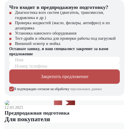
предлагающий новые модели складского оборудования с гарантией.
Что входит в предпродажную подготовку?
У нас вы найдете: широкий выбор спецтехники, вилочных
погрузчиков, малой складской техники, навесного оборудования,
Диагностика всех систем (двигатель, трансмиссия,
запчасти для долгосрочной эксплуатации, профессиональные
гидравлика и др.)
консультации по выбору техники.
Проверка жидкостей (масло, фильтры, антифриз) и их
дозаправка
Установка навесного оборудования
Тест-драйв и обкатка для проверки работы под нагрузкой
Внешний осмотр и мойка
Оставьте заявку, и наш специалист закрепит за вами
предложение
Имя
Номер телефона
Закрепить предложение
Я подтверждаю согласие на обработку
персональных данных
12.03.2025
Предпродажная подготовка
Для покупателя