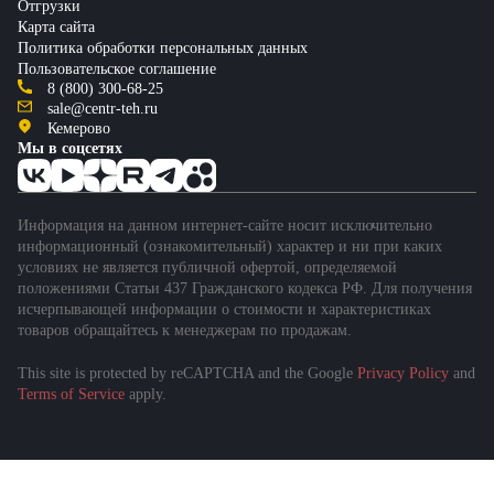
Отгрузки
Карта сайта
Политика обработки персональных данных
Пользовательское соглашение
8 (800) 300-68-25
sale@centr-teh.ru
Кемерово
Мы в соцсетях
Информация на данном интернет-сайте носит исключительно
информационный (ознакомительный) характер и ни при каких
условиях не является публичной офертой, определяемой
положениями Статьи 437 Гражданского кодекса РФ. Для получения
исчерпывающей информации о стоимости и характеристиках
товаров обращайтесь к менеджерам по продажам.
This site is protected by reCAPTCHA and the Google
Privacy Policy
and
Terms of Service
apply.