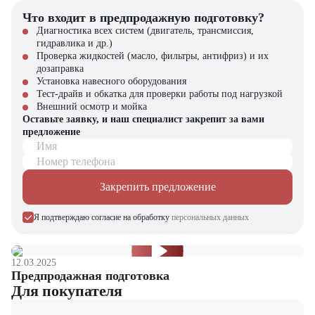
сборка
Что входит в предпродажную подготовку?
Универсальность – подходит для разных типов работ и условий
эксплуатации
Диагностика всех систем (двигатель, трансмиссия,
Простота обслуживания – доступ к ключевым узлам упрощает
гидравлика и др.)
ремонт и диагностику
Проверка жидкостей (масло, фильтры, антифриз) и их
дозаправка
Компания "ЦТО" – официальный дилер техники Komatsu,
Установка навесного оборудования
предлагающий новые модели складского оборудования с гарантией.
Тест-драйв и обкатка для проверки работы под нагрузкой
У нас вы найдете: широкий выбор спецтехники, вилочных
Внешний осмотр и мойка
погрузчиков, малой складской техники, навесного оборудования,
Оставьте заявку, и наш специалист закрепит за вами
запчасти для долгосрочной эксплуатации, профессиональные
предложение
консультации по выбору техники.
Имя
Номер телефона
Закрепить предложение
Я подтверждаю согласие на обработку
персональных данных
12.03.2025
Предпродажная подготовка
Для покупателя