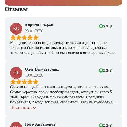
Ответьте на несколько вопросов — мы предоставим
персональную подборку моделей и лучшие условия
Отзывы
покупки
Получить предложение
Кирилл Озеров
КО
20.01.2026
Менеджер сопровождал сделку от начала и до конца, не
терялся и был на связи можно сказать 24 на 7. Доставка
экскаватора до объекта была выполнена в оговоренный срок.
Олег Безматерных
ОБ
19.01.2026
Срочно понадобился мини погрузчик, искал из наличия.
Самые короткие сроки пообещали здесь, отгрузили через 5
дней. Брал 950 модель с снежным отвалом. Погрузчик
понравился, расход топлива небольшой, кабина комфортная,
с задачами справляется.
Показать все
Петр Артамонов