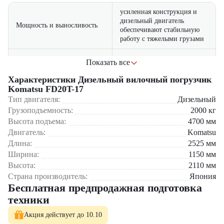
усиленная конструкция и
дизельный двигатель
Мощность и выносливость
обеспечивают стабильную
работу с тяжелыми грузами
оптимизированная система
Показать все
подачи топлива снижает
Экономичность
расход и затраты на
Характеристики Дизельный вилочный погрузчик
эксплуатацию
Komatsu FD20T-17
Тип двигателя:
Дизельный
эргономичная кабина с
Где применяется вилочный погрузчик Komatsu FD20T-17?
Грузоподъемность:
2000
кг
продуманной системой
Удобство управления
Высота подъема:
4700
мм
контроля и низким уровнем
Погрузочно-разгрузочные работы с тяжелыми
Двигатель:
шума
Komatsu
паллетированными грузами
Длина:
2525
мм
Работа на крупных складах и в логистических центрах
шины повышенной
Ширина:
1150
мм
Перемещение строительных материалов и оборудования
прочности позволяют
Эксплуатация на открытых площадках с неровным покрытием
Высота:
2110
мм
Проходимость
работать на сложных
Страна производитель:
Япония
покрытиях и открытых
Почему стоит выбрать Komatsu FD20T-17?
Бесплатная предпродажная подготовка
площадках
техники
Высокая производительность – справляется с нагрузками до 2
тонн без потери мощности
Акция действует до 10.10
Надежность – проверенные японские технологии и качественная