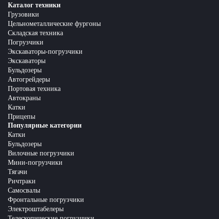
Каталог техники
Грузовики
Цельнометаллические фургоны
Складская техника
Погрузчики
Экскаваторы-погрузчики
Экскаваторы
Бульдозеры
Автогрейдеры
Портовая техника
Автокраны
Катки
Прицепы
Популярные категории
Катки
Бульдозеры
Вилочные погрузчики
Мини-погрузчики
Тягачи
Ричтраки
Самосвалы
Фронтальные погрузчики
Электроштабелеры
Телескопические погрузчики