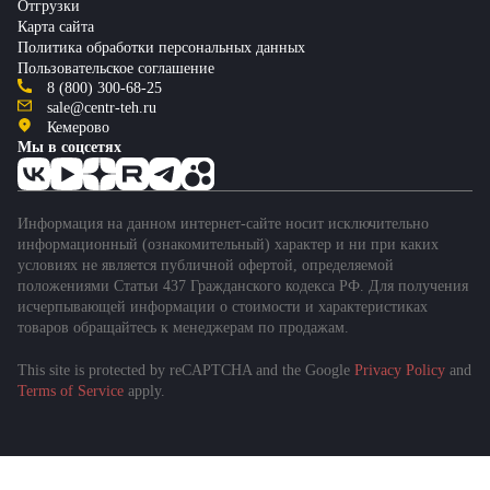
Отгрузки
Карта сайта
Политика обработки персональных данных
Пользовательское соглашение
8 (800) 300-68-25
sale@centr-teh.ru
Кемерово
Мы в соцсетях
Информация на данном интернет-сайте носит исключительно
информационный (ознакомительный) характер и ни при каких
условиях не является публичной офертой, определяемой
положениями Статьи 437 Гражданского кодекса РФ. Для получения
исчерпывающей информации о стоимости и характеристиках
товаров обращайтесь к менеджерам по продажам.
This site is protected by reCAPTCHA and the Google
Privacy Policy
and
Подобрать спецтехнику
Terms of Service
apply.
за 1 минуту