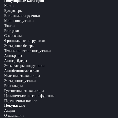
Популярные категории
Катки
Бульдозеры
Вилочные погрузчики
Мини-погрузчики
Тягачи
Ричтраки
Самосвалы
Фронтальные погрузчики
Электроштабелеры
Телескопические погрузчики
Автокраны
Автогрейдеры
Экскаваторы-погрузчики
Автобетоносмесители
Колесные экскаваторы
Электропогрузчики
Ричстакеры
Гусеничные экскаваторы
Цельнометаллические фургоны
Перевозчики паллет
Покупателю
Акции
О компании