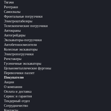
Тягачи
Ричтраки
Самосвалы
Фронтальные погрузчики
Электроштабелеры
Телескопические погрузчики
Автокраны
Автогрейдеры
Экскаваторы-погрузчики
Автобетоносмесители
Колесные экскаваторы
Электропогрузчики
Ричстакеры
Гусеничные экскаваторы
Цельнометаллические фургоны
Перевозчики паллет
Покупателю
Акции
О компании
Оплата и доставка
Сервис и гарантия
Тендерный отдел
Сотрудничество
Контакты