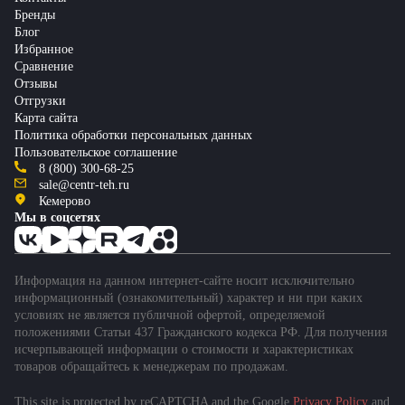
Бренды
Блог
Избранное
Сравнение
Отзывы
Отгрузки
Карта сайта
Политика обработки персональных данных
Пользовательское соглашение
8 (800) 300-68-25
sale@centr-teh.ru
Кемерово
Мы в соцсетях
Информация на данном интернет-сайте носит исключительно
информационный (ознакомительный) характер и ни при каких
условиях не является публичной офертой, определяемой
положениями Статьи 437 Гражданского кодекса РФ. Для получения
исчерпывающей информации о стоимости и характеристиках
товаров обращайтесь к менеджерам по продажам.
This site is protected by reCAPTCHA and the Google
Privacy Policy
and