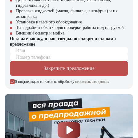
Почему стоит выбрать TCM FB15-9?
гидравлика и др.)
Проверка жидкостей (масло, фильтры, антифриз) и их
Надежность и долговечность
дозаправка
Низкие эксплуатационные расходы
Установка навесного оборудования
Компактность без потери мощности
Тест-драйв и обкатка для проверки работы под нагрузкой
Экологичность и соответствие современным стандартам
Внешний осмотр и мойка
Удобство для оператора
Оставьте заявку, и наш специалист закрепит за вами
предложение
Купить электрический вилочный погрузчик TCM FB15-9 в
Имя
компании "ЦТО"
Номер телефона
Компания "ЦТО" – официальный дилер техники TCM,
предлагающий новые модели складского оборудования с гарантией.
Закрепить предложение
У нас вы найдете: широкий выбор спецтехники, вилочных
погрузчиков, малой складской техники, навесного оборудования,
Я подтверждаю согласие на обработку
персональных данных
запчасти для долгосрочной эксплуатации, профессиональные
консультации по выбору техники.
Мы осуществляем быструю доставку по всей России и
обеспечиваем сервисное обслуживание и ремонт.
📞 Звоните прямо сейчас для уточнения деталей и оформления
заказа!
Выбирайте надежность и качество – выбирайте TCM FB15-9 в