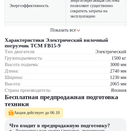
энергосберегающая система
Энергоэффективность
позволяют существенно
сократить затраты на
эксплуатацию
идеален для использования
Показать все
в помещениях с
Низкий уровень шума
повышенными
Характеристики Электрический вилочный
требованиями к экологии и
погрузчик TCM FB15-9
тишине
Тип двигателя:
Электрический
Грузоподъемность:
1500
кг
оснащен системами
Высота подъема:
3000
мм
Высокий уровень
стабилизации, контроля
Длина:
безопасности
наклона мачты и защиты от
2740
мм
перегрузки
Ширина:
1230
мм
Высота:
2065
мм
Где применяется вилочный погрузчик TCM FB15-9?
Страна производитель:
Япония
Бесплатная предпродажная подготовка
Склады с узкими проходами
техники
Логистические и распределительные центры
Цеха пищевой и фармацевтической промышленности
Акция действует до 06.10
Торговые и выставочные залы
Авиакосмические и электронные производства
Что входит в предпродажную подготовку?
Диагностика всех систем (двигатель, трансмиссия,