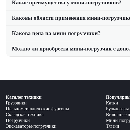
Какие преимущества у мини-погрузчиков?
погрузчики имеют грузоподъемность от 700 до 1600 кг и 
Мини-погрузчики обладают высокой маневренностью и ун
Каковы области применения мини-погрузчик
разнообразные работы, сохраняя при этом высокую эффек
Мини-погрузчики широко используются в строительной от
Какова цена на мини-погрузчики?
производительности они идеально подходят для работы в
Цена на мини-погрузчики зависит от модели, характерист
Можно ли приобрести мини-погрузчик с доп
свяжитесь с нашими менеджерами. Мы предлагаем конкур
Да, у нас вы можете приобрести мини-погрузчик с различ
расширить функциональность погрузчика и использовать е
Каталог техники
Популярны
Грузовики
Катки
Цельнометаллические фургоны
Бульдозеры
Складская техника
Вилочные п
Погрузчики
Мини-погр
Экскаваторы-погрузчики
Тягачи