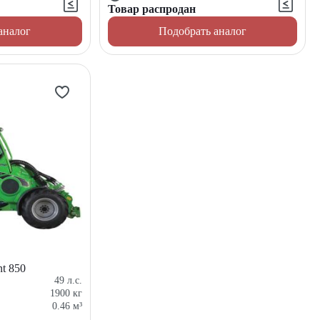
Товар распродан
аналог
Подобрать аналог
t 850
49
л.с.
1900
кг
0.46
м³