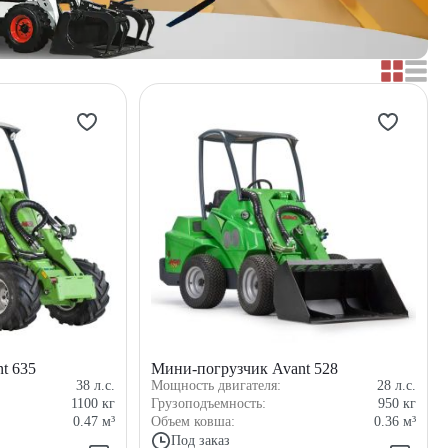
t 635
Мини-погрузчик Avant 528
38
л.с.
Мощность двигателя:
28
л.с.
1100
кг
Грузоподъемность:
950
кг
0.47
м³
Объем ковша:
0.36
м³
Под заказ