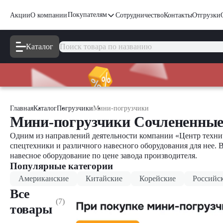
Покупателям
Акции
О компании
Сотрудничество
Контакты
Отгрузки
Каталог
Главная
Каталог
Погрузчики
Мини-погрузчики
Мини-погрузчики Сочлененные
Одним из направлений деятельности компании «Центр технич
спецтехники и различного навесного оборудования для нее. 
навесное оборудование по цене завода производителя.
Популярные категории
Американские
Китайские
Корейские
Российс
Все
(7)
товары