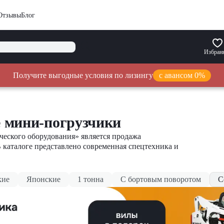
Отзывы
Блог
Избран
Получите выгодные условия по лизингу
с авансом 0%
 мини-погрузчики
еского оборудования» является продажа
В каталоге представлено современная спецтехника и
кие
Японские
1 тонна
С бортовым поворотом
С