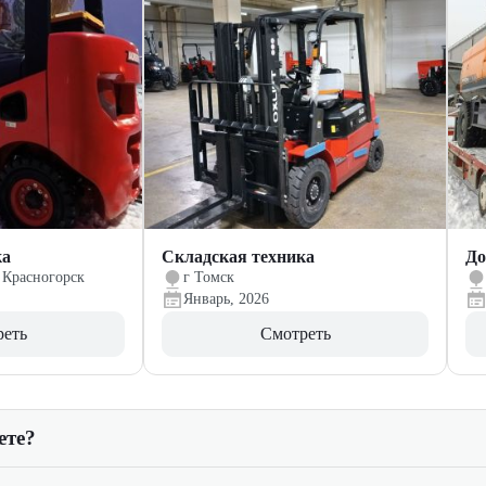
ка
Складская техника
До
 Красногорск
г Томск
Январь, 2026
реть
Смотреть
ете?
едущих производителей, таких как Avant, Bawoo, Bobcat, Case, C