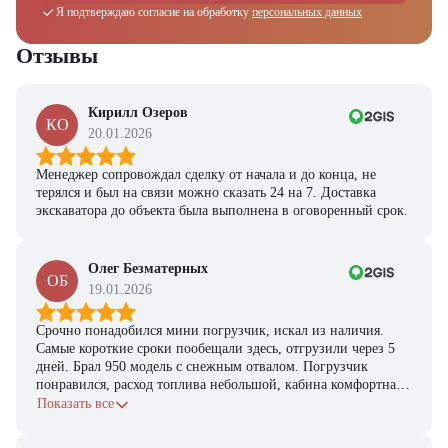
Я подтверждаю согласие на обработку
персональных данных
Отзывы
Кирилл Озеров
КО
20.01.2026
Менеджер сопровождал сделку от начала и до конца, не
терялся и был на связи можно сказать 24 на 7. Доставка
экскаватора до объекта была выполнена в оговоренный срок.
Олег Безматерных
ОБ
19.01.2026
Срочно понадобился мини погрузчик, искал из наличия.
Самые короткие сроки пообещали здесь, отгрузили через 5
дней. Брал 950 модель с снежным отвалом. Погрузчик
понравился, расход топлива небольшой, кабина комфортная,
с задачами справляется.
Показать все