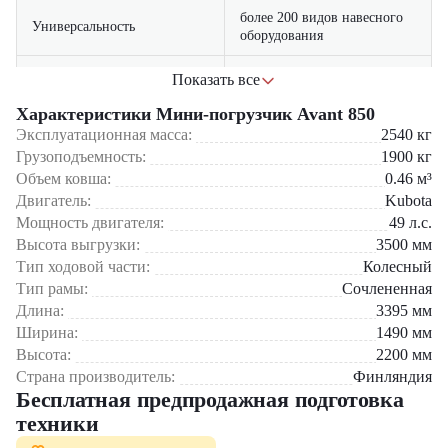
более 200 видов навесного
Универсальность
оборудования
качественные компоненты и
Показать все
Надежность
прочная конструкция
Характеристики Мини-погрузчик Avant 850
эргономичное рабочее место
Эксплуатационная масса:
2540
кг
Комфорт
оператора
Грузоподъемность:
1900
кг
Объем ковша:
0.46
м³
низкий расход топлива и
Экономичность
Двигатель:
Kubota
простота обслуживания
Мощность двигателя:
49
л.с.
Высота выгрузки:
3500
мм
Мини-погрузчик Avant 850
идеально подходит для коммунального
Тип ходовой части:
Колесный
хозяйства, строительства, сельского хозяйства и складской
Тип рамы:
Сочлененная
логистики. Отличное решение для работы в стесненных условиях.
Длина:
3395
мм
Мини-погрузчик Avant 850
предлагает сочетание мощности,
Ширина:
1490
мм
маневренности и универсальности. Выбор этой модели — это
Высота:
2200
мм
инвестиция в качественную европейскую технику с широкими
Страна производитель:
Финляндия
возможностями применения.
Бесплатная предпродажная подготовка
Мини-погрузчик Avant 850
можно приобрести в компании
техники
"
ЦТО
". Мы являемся официальным дилером и предлагаем новые