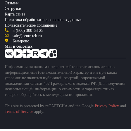
Отзывы
Отгрузки
Карта сайта
Политика обработки персональных данных
Пользовательское соглашение
8 (800) 300-68-25
sale@centr-teh.ru
Кемерово
Мы в соцсетях
Информация на данном интернет-сайте носит исключительно
информационный (ознакомительный) характер и ни при каких
условиях не является публичной офертой, определяемой
положениями Статьи 437 Гражданского кодекса РФ. Для получения
исчерпывающей информации о стоимости и характеристиках
товаров обращайтесь к менеджерам по продажам.
This site is protected by reCAPTCHA and the Google
Privacy Policy
and
Terms of Service
apply.