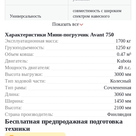
совместимость с широким
Универсальность
спектром навесного
оборудования
Показать все
система шарнирно-
Характеристики Мини-погрузчик Avant 750
Маневренность
сочлененной рамы
Эксплуатационная масса:
1700
кг
Грузоподъемность:
1250
кг
качественные компоненты и
Надежность
Объем ковша:
0.47
м³
прочная конструкция
Двигатель:
Kubota
Мощность двигателя:
49
л.с.
интуитивно понятные
Простота управления
органы управления
Высота выгрузки:
3000
мм
Тип ходовой части:
Колесный
Тип рамы:
Сочлененная
Мини-погрузчик Avant 750
идеально подходит для коммунального
хозяйства, строительных площадок, сельского хозяйства и
Длина:
3060
мм
складских помещений. Отличное решение для работы в городских
Ширина:
1450
мм
условиях и ограниченном пространстве.
Высота:
2100
мм
Страна производитель:
Финляндия
Мини-погрузчик Avant 750 предлагает оптимальное сочетание
Бесплатная предпродажная подготовка
производительности, маневренности и надежности. Выбор этой
модели — это инвестиция в качественную технику с широкими
техники
функциональными возможностями.