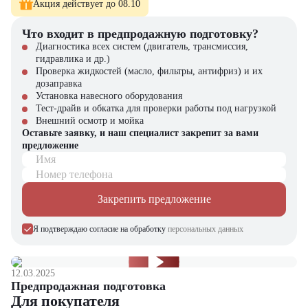
Акция действует до 08.10
Мини-погрузчик Avant 750
можно приобрести в компании
"
ЦТО
". Мы являемся официальным дилером и предлагаем новые
Что входит в предпродажную подготовку?
модели техники с полной гарантией. На нашем сайте вы найдёте
Диагностика всех систем (двигатель, трансмиссия,
широкий выбор спецтехники, вилочной и малой складской
гидравлика и др.)
техники, навесного оборудования и запчастей.
Проверка жидкостей (масло, фильтры, антифриз) и их
дозаправка
Установка навесного оборудования
Тест-драйв и обкатка для проверки работы под нагрузкой
Внешний осмотр и мойка
Оставьте заявку, и наш специалист закрепит за вами
предложение
Имя
Номер телефона
Закрепить предложение
Я подтверждаю согласие на обработку
персональных данных
12.03.2025
Предпродажная подготовка
Для покупателя