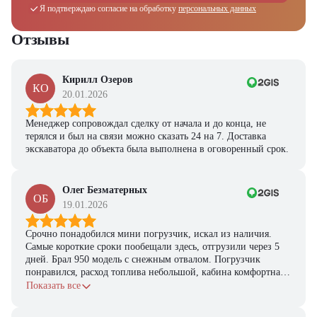
Я подтверждаю согласие на обработку
персональных данных
Отзывы
Кирилл Озеров
КО
20.01.2026
Менеджер сопровождал сделку от начала и до конца, не
терялся и был на связи можно сказать 24 на 7. Доставка
экскаватора до объекта была выполнена в оговоренный срок.
Олег Безматерных
ОБ
19.01.2026
Срочно понадобился мини погрузчик, искал из наличия.
Самые короткие сроки пообещали здесь, отгрузили через 5
дней. Брал 950 модель с снежным отвалом. Погрузчик
понравился, расход топлива небольшой, кабина комфортная,
с задачами справляется.
Показать все