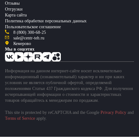
Отзывы
Отгрузки
Карта сайта
Политика обработки персональных данных
Пользовательское соглашение
8 (800) 300-68-25
sale@centr-teh.ru
Кемерово
Мы в соцсетях
Информация на данном интернет-сайте носит исключительно
информационный (ознакомительный) характер и ни при каких
условиях не является публичной офертой, определяемой
положениями Статьи 437 Гражданского кодекса РФ. Для получения
исчерпывающей информации о стоимости и характеристиках
товаров обращайтесь к менеджерам по продажам.
This site is protected by reCAPTCHA and the Google
Privacy Policy
and
Terms of Service
apply.