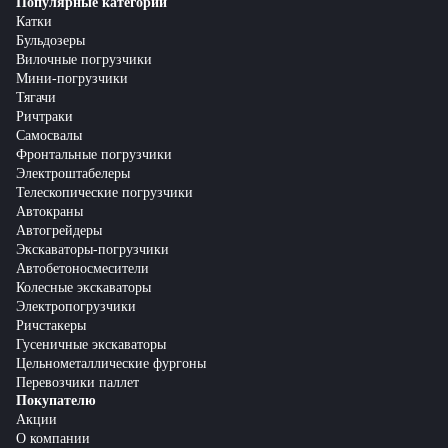
Популярные категории
Катки
Бульдозеры
Вилочные погрузчики
Мини-погрузчики
Тягачи
Ричтраки
Самосвалы
Фронтальные погрузчики
Электроштабелеры
Телескопические погрузчики
Автокраны
Автогрейдеры
Экскаваторы-погрузчики
Автобетоносмесители
Колесные экскаваторы
Электропогрузчики
Ричстакеры
Гусеничные экскаваторы
Цельнометаллические фургоны
Перевозчики паллет
Покупателю
Акции
О компании