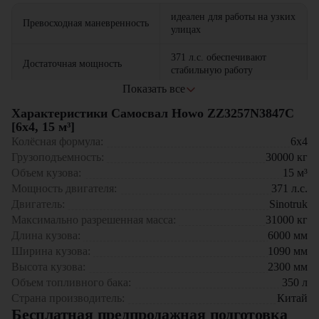
идеален для работы на узких
Превосходная маневренность
улицах
371 л.с. обеспечивают
Достаточная мощность
стабильную работу
Показать все
оптимальны для
Компактные габариты
ограниченных пространств
Характеристики Самосвал Howo ZZ3257N3847C
[6x4, 15 м³]
эргономичное рабочее место
Колёсная формула:
6x4
Комфортная кабина
Сфера применения:
водителя
Грузоподъемность:
30000
кг
Объем кузова:
15
м³
Городского строительства – перевозка песка, щебня, асфальта
низкий расход топлива и
Экономичность
Мощность двигателя:
371
л.с.
Коммунальных служб – вывоз грунта и строительного мусора
доступные запчасти
Реконструкции объектов – работы на стесненных площадках
Двигатель:
Sinotruk
Промышленных предприятий – внутризаводские перевозки
Максимально разрешенная масса:
31000
кг
сырья
Длина кузова:
6000
мм
Ширина кузова:
1090
мм
Приобрести самосвал Howo ZZ3257N3847C [6x4, 15 м³] вы
можете в компании "ЦТО"! Наши преимущества:
Высота кузова:
2300
мм
Объем топливного бака:
350
л
Официальный дилер с полным пакетом документов
Страна производитель:
Китай
Гарантия 12 месяцев от производителя
Бесплатная предпродажная подготовка
Собственный сервисный центр с современным оборудованием