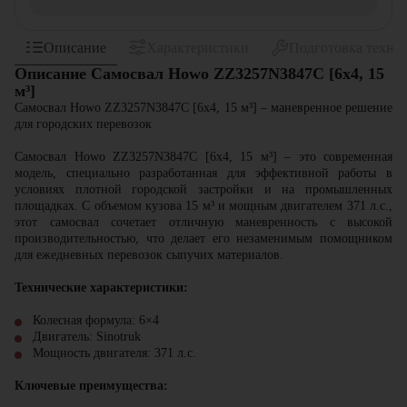
Описание
Характеристики
Подготовка техни
Описание Самосвал Howo ZZ3257N3847C [6x4, 15
м³]
Самосвал Howo ZZ3257N3847C [6x4, 15 м³] – маневренное решение
для городских перевозок
Самосвал Howo ZZ3257N3847C [6x4, 15 м³] – это современная
модель, специально разработанная для эффективной работы в
условиях плотной городской застройки и на промышленных
площадках. С объемом кузова 15 м³ и мощным двигателем 371 л.с.,
этот самосвал сочетает отличную маневренность с высокой
производительностью, что делает его незаменимым помощником
для ежедневных перевозок сыпучих материалов.
Технические характеристики:
Колесная формула: 6×4
Двигатель: Sinotruk
Мощность двигателя: 371 л.с.
Ключевые преимущества: