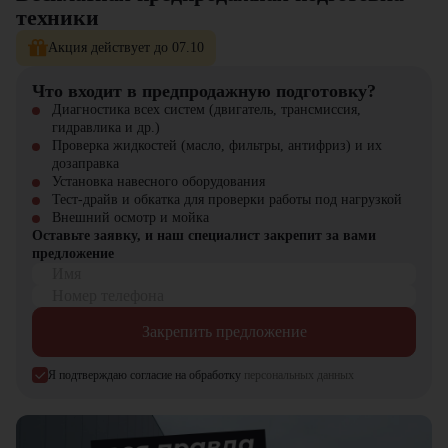
техники
Оригинальные запчасти всегда в наличии
Гибкие условия покупки и лизинга
Акция действует до 07.10
В нашем каталоге представлен широкий выбор спецтехники для
различных задач. Наши специалисты помогут подобрать
Что входит в предпродажную подготовку?
оптимальное решение для вашего бизнеса!
Диагностика всех систем (двигатель, трансмиссия,
гидравлика и др.)
Проверка жидкостей (масло, фильтры, антифриз) и их
дозаправка
Установка навесного оборудования
Тест-драйв и обкатка для проверки работы под нагрузкой
Внешний осмотр и мойка
Оставьте заявку, и наш специалист закрепит за вами
предложение
Имя
Номер телефона
Закрепить предложение
Я подтверждаю согласие на обработку
персональных данных