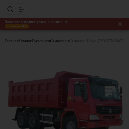
Получите выгодные условия по лизингу
с авансом 0%
Главная
Каталог
Грузовики
Самосвалы
Самосвал Howo ZZ3257N3847C [6x