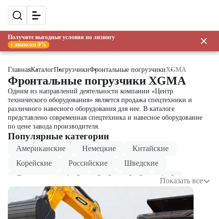
Получите выгодные условия по лизингу
с авансом 0%
Главная
Каталог
Погрузчики
Фронтальные погрузчики
XGMA
Фронтальные погрузчики XGMA
Одним из направлений деятельности компании «Центр
технического оборудования» является продажа спецтехники и
различного навесного оборудования для нее. В каталоге
представлено современная спецтехника и навесное оборудование
по цене завода производителя.
Популярные категории
Американские
Немецкие
Китайские
Корейские
Российские
Шведские
Японские
1 м3
2 м3
3 м3
4 м3
Показать все
5 м3
6 м3
7 м3
10 м3
12 м3
20 м3
1 тонна
2 тонны
3 тонны
4 тонны