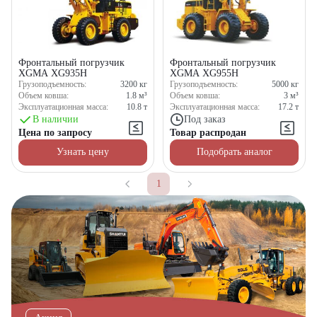
Фронтальный погрузчик
Фронтальный погрузчик
XGMA XG935H
XGMA XG955H
Грузоподъемность:
3200
кг
Грузоподъемность:
5000
кг
Объем ковша:
1.8
м³
Объем ковша:
3
м³
Эксплуатационная масса:
10.8
т
Эксплуатационная масса:
17.2
т
В наличии
Под заказ
Цена по запросу
Товар распродан
Узнать цену
Подобрать аналог
1