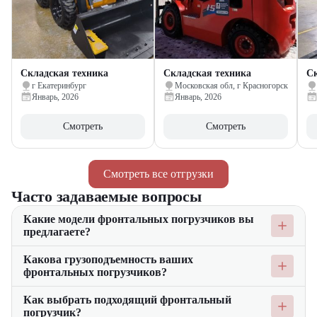
Складская техника
Складская техника
Ск
г Екатеринбург
Московская обл, г Красногорск
Январь, 2026
Январь, 2026
Смотреть
Смотреть
Смотреть все отгрузки
Часто задаваемые вопросы
Какие модели фронтальных погрузчиков вы
предлагаете?
Мы предлагаем широкий ассортимент фронтальных
Какова грузоподъемность ваших
погрузчиков для складских и строительных работ от ведущих
фронтальных погрузчиков?
производителей. Вы можете выбрать любую модель
фронтального погрузчика на нашем сайте.
Наши фронтальные погрузчики обладают различной
Как выбрать подходящий фронтальный
грузоподъемностью, что позволяет выбрать оптимальный
погрузчик?