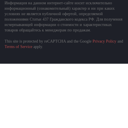
Информация на данном интернет-сайте носит исключительно
информационный (ознакомительный) характер и ни при каких
условиях не является публичной офертой, определяемой
положениями Статьи 437 Гражданского кодекса РФ. Для получения
исчерпывающей информации о стоимости и характеристиках
товаров обращайтесь к менеджерам по продажам.
This site is protected by reCAPTCHA and the Google
Privacy Policy
and
Terms of Service
apply.