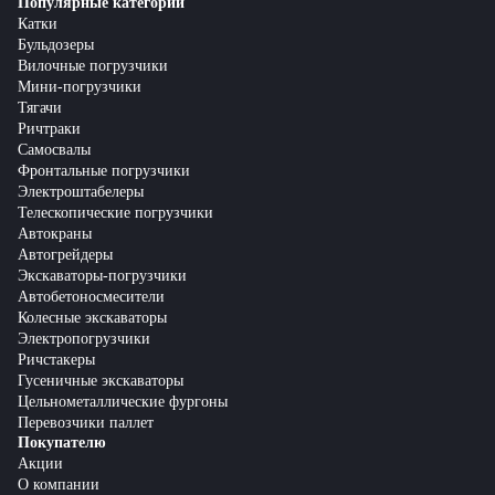
Популярные категории
Катки
Бульдозеры
Вилочные погрузчики
Мини-погрузчики
Тягачи
Ричтраки
Самосвалы
Фронтальные погрузчики
Электроштабелеры
Телескопические погрузчики
Автокраны
Автогрейдеры
Экскаваторы-погрузчики
Автобетоносмесители
Колесные экскаваторы
Электропогрузчики
Ричстакеры
Гусеничные экскаваторы
Цельнометаллические фургоны
Перевозчики паллет
Покупателю
Акции
О компании