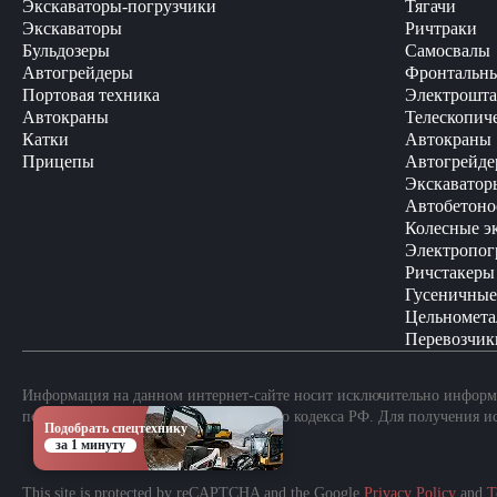
Экскаваторы-погрузчики
Тягачи
Экскаваторы
Ричтраки
Бульдозеры
Самосвалы
Автогрейдеры
Фронтальны
Портовая техника
Электрошта
Автокраны
Телескопич
Катки
Автокраны
Прицепы
Автогрейде
Экскаватор
Автобетоно
Колесные э
Электропог
Ричстакеры
Гусеничные
Цельномета
Перевозчик
Информация на данном интернет-сайте носит исключительно информа
положениями Статьи 437 Гражданского кодекса РФ. Для получения и
Подобрать спецтехнику
за 1 минуту
This site is protected by reCAPTCHA and the Google
Privacy Policy
and
T