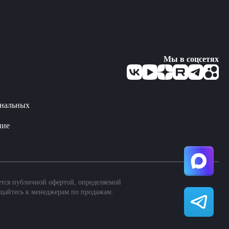
Мы в соцсетях
ональных
ние
ется публичной офертой, определяемой
щайтесь к менеджерам по продажам.