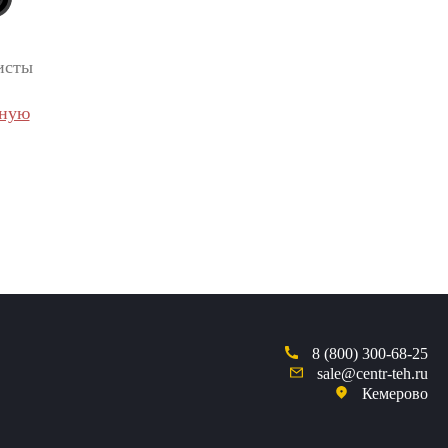
исты
вную
8 (800) 300-68-25
sale@centr-teh.ru
Кемерово