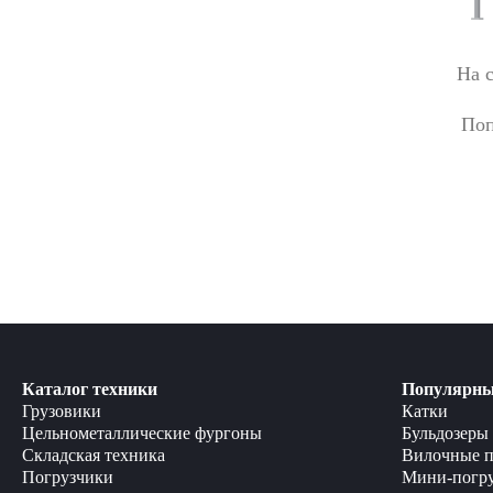
На 
Поп
Каталог техники
Популярны
Грузовики
Катки
Цельнометаллические фургоны
Бульдозеры
Складская техника
Вилочные п
Погрузчики
Мини-погр