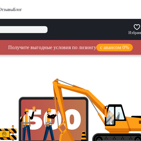
Отзывы
Блог
Избран
Получите выгодные условия по лизингу
с авансом 0%