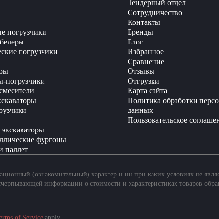
Тендерный отдел
Сотрудничество
Контакты
е погрузчики
Бренды
белеры
Блог
еские погрузчики
Избранное
Сравнение
ры
Отзывы
ы-погрузчики
Отгрузки
смесители
Карта сайта
кскаваторы
Политика обработки перс
рузчики
данных
Пользовательское соглаше
 экскаваторы
ллические фургоны
и паллет
ционный (ознакомительный) характер и ни при каких условиях не явля
счерпывающей информации о стоимости и характеристиках товаров обра
erms of Service
apply.