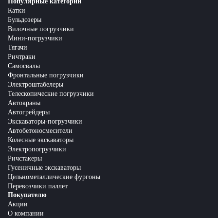
Популярные категории
Катки
Бульдозеры
Вилочные погрузчики
Мини-погрузчики
Тягачи
Ричтраки
Самосвалы
Фронтальные погрузчики
Электроштабелеры
Телескопические погрузчики
Автокраны
Автогрейдеры
Экскаваторы-погрузчики
Автобетоносмесители
Колесные экскаваторы
Электропогрузчики
Ричстакеры
Гусеничные экскаваторы
Цельнометаллические фургоны
Перевозчики паллет
Покупателю
Акции
О компании