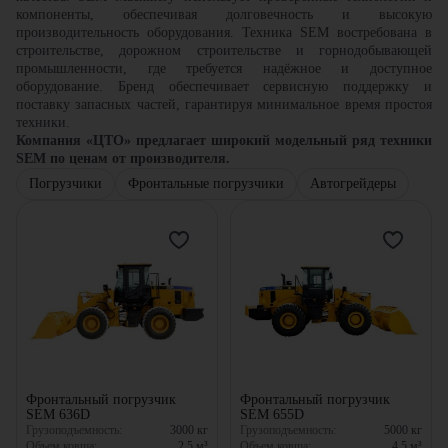
компоненты, обеспечивая долговечность и высокую
производительность оборудования. Техника SEM востребована в
строительстве, дорожном строительстве и горнодобывающей
промышленности, где требуется надёжное и доступное
оборудование. Бренд обеспечивает сервисную поддержку и
поставку запасных частей, гарантируя минимальное время простоя
техники.
Компания
«
ЦТО
»
предлагает широкий модельный ряд техники
SEM по ценам от производителя.
Погрузчики
Фронтальные погрузчики
Автогрейдеры
Фронтальный погрузчик
Фронтальный погрузчик
SEM 636D
SEM 655D
Грузоподъемность:
3000
кг
Грузоподъемность:
5000
кг
Объем ковша:
2.5
м³
Объем ковша:
4.5
м³