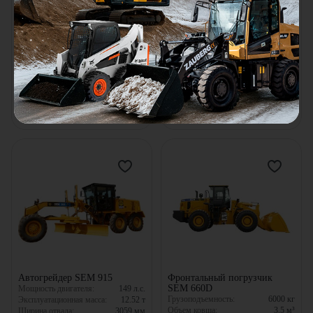
Автогрейдер SEM 915 F
Автогрейдер SEM 917
Мощность двигателя:
149
л.с.
Мощность двигателя:
169
л.с.
Эксплуатационная масса:
12.52
т
Эксплуатационная масса:
13.82
т
Ширина отвала:
3059
мм
Ширина отвала:
3669
мм
В наличии
В наличии
Цена по запросу
Цена по запросу
Узнать цену
Узнать цену
Автогрейдер SEM 915
Фронтальный погрузчик
SEM 660D
Мощность двигателя:
149
л.с.
Грузоподъемность:
6000
кг
Эксплуатационная масса:
12.52
т
Объем ковша:
3.5
м³
Ширина отвала:
3059
мм