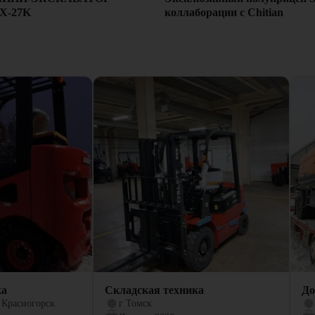
коллаборации с Chitian
X-27K
ка
Складская техника
До
 Красногорск
г Томск