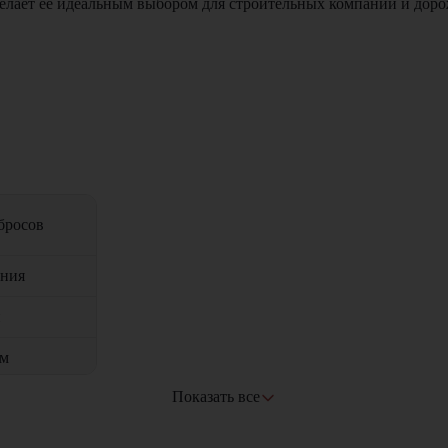
 делает ее идеальным выбором для строительных компаний и дор
бросов
ения
и
ом
Показать все
ми