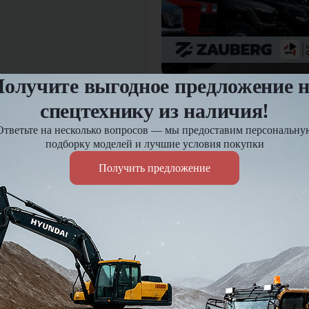
олучите выгодное предложение 
12.03.2025
Предпродажная подгот
спецтехнику из наличия!
Ответьте на несколько вопросов — мы предоставим персональну
подборку моделей и лучшие условия покупки
Оплата и доставка
Получить предложение
езд и
Доставка по России до 7 д
Действует гибкая система 
Подробнее
Я подтве