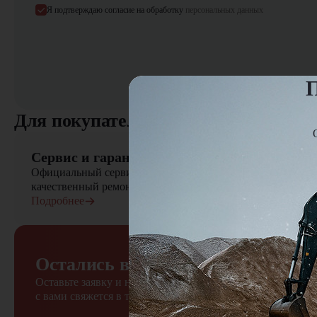
Я подтверждаю согласие на обработку
персональных данных
П
Для покупателя
Сервис и гарантия
Официальный сервисный центр осуществляет быстрый вы
качественный ремонт сельскохозяйственной техники
Подробнее
Остались вопросы?
Оставьте заявку и наш менеджер
с вами свяжется в течение 15 минут