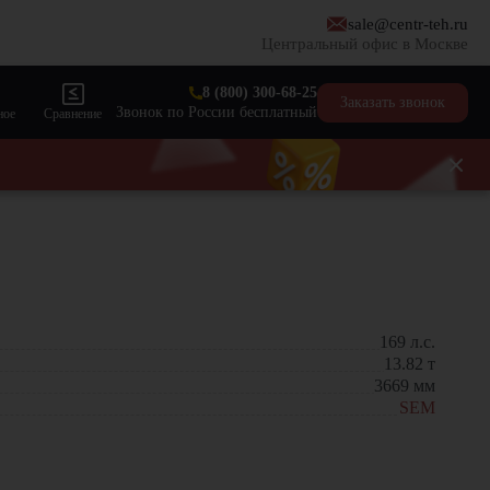
sale@centr-teh.ru
Центральный офис в Москве
8 (800) 300-68-25
Заказать звонок
Звонок по России бесплатный
ное
Сравнение
169
л.с.
13.82
т
3669
мм
SEM