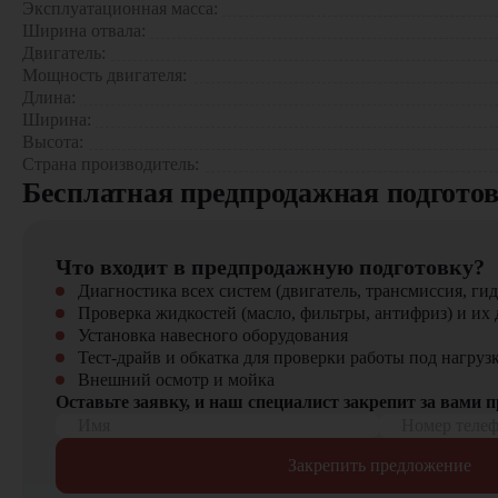
Эксплуатационная масса:
Профилирования дорожного покрытия
Ширина отвала:
Планировки строительных площадок
Двигатель:
Создания дорожных насыпей и кюветов
Мощность двигателя:
Коммунальных работ и уборки снега
Длина:
Ширина:
5 причин выбрать SEM 917 F:
Высота:
Страна производитель:
Оптимальное сочетание цены и качества
Бесплатная предпродажная подгото
Высокая производительность при различных работах
Надежность конструкции и комплектующих
Экономичность эксплуатации
Комфортные условия для оператора
Что входит в предпродажную подготовку?
Диагностика всех систем (двигатель, трансмиссия, гид
Приобрести автогрейдер SEM 917 F можно в компании "ЦТО"
Проверка жидкостей (масло, фильтры, антифриз) и их 
гибкие финансовые программы; профессиональные консульта
Установка навесного оборудования
Тест-драйв и обкатка для проверки работы под нагруз
На нашем сайте представлен широкий выбор строительной и
Внешний осмотр и мойка
Оставьте заявку, и наш специалист закрепит за вами 
Имя
Номер теле
Закрепить предложение