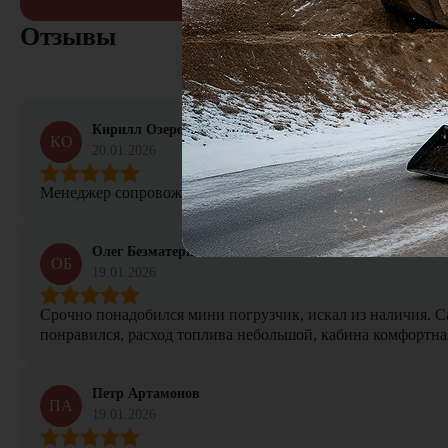
Отзывы
Кирилл Озеров
КО
20.01.2026
Менеджер сопровождал сделку от начала и до конца, не тер
Олег Безматерных
ОБ
19.01.2026
Срочно понадобился мини погрузчик, искал из наличия. Са
понравился, расход топлива небольшой, кабина комфортная
Петр Артамонов
ПА
19.01.2026