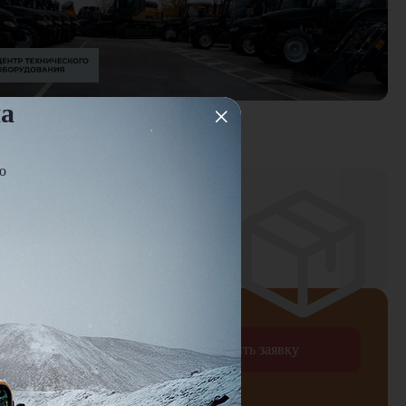
на
овка
ю
ней
оплаты
Отправить заявку
рждаю согласие на обработку
персональных данных