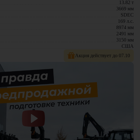
13.82
т
3669
мм
SDEC
169
л.с.
8974
мм
2491
мм
3150
мм
США
Акция действует до 07.10
шины с полной гарантией; оригинальные запчасти и сервис;
дберем оптимальное решение для ваших задач!