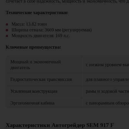
сочетает в себе надежность, мощность и экономичность, что
Технические характеристики:
Масса: 13.82 тонн
Ширина отвала: 3669 мм (регулируемая)
Мощность двигателя: 169 л.с.
Ключевые преимущества:
Мощный и экономичный
с низким уровнем вы
двигатель
Гидростатическая трансмиссия
для плавного управл
Усиленная конструкция
рамы и ходовой част
Эргономичная кабина
с панорамным обзор
Интеллектуальная система
Область применения:
рабочими параметра
управления
Характеристики Автогрейдер SEM 917 F
Строительства и ремонта автодорог