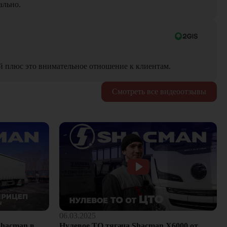
ально.
й плюс это внимательное отношение к клиентам.
Смотреть все видеоотзывы
06.03.2025
hacman в
Нулевое ТО тягача Shacman Х6000 от