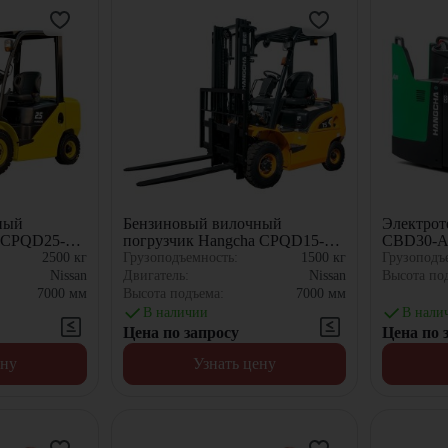
ный
Бензиновый вилочный
Электрот
a CPQD25-
погрузчик Hangcha CPQD15-
CBD30-A
XRW21
2500
кг
Грузоподъемность:
1500
кг
Грузоподъ
Nissan
Двигатель:
Nissan
Высота по
7000
мм
Высота подъема:
7000
мм
В наличии
В нали
Цена по запросу
Цена по 
ену
Узнать цену