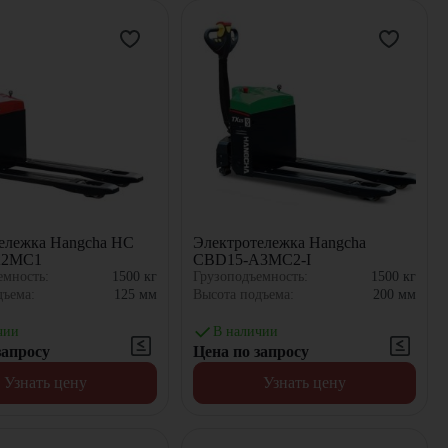
ележка Hangcha HC
Электротележка Hangcha
A2MC1
CBD15-A3MC2-I
емность:
1500
кг
Грузоподъемность:
1500
кг
дъема:
125
мм
Высота подъема:
200
мм
чии
В наличии
запросу
Цена по запросу
Узнать цену
Узнать цену