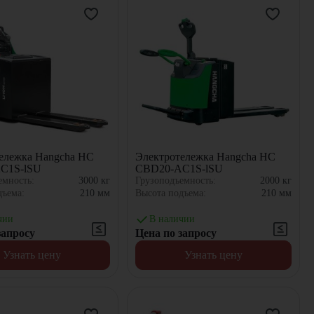
ележка Hangcha HC
Электротележка Hangcha HC
C1S-lSU
CBD20-AC1S-lSU
емность:
3000
кг
Грузоподъемность:
2000
кг
дъема:
210
мм
Высота подъема:
210
мм
чии
В наличии
запросу
Цена по запросу
Узнать цену
Узнать цену