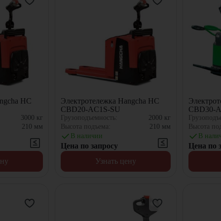
ngcha HC
Электротележка Hangcha HC
Электрот
CBD20-AC1S-SU
CBD30-A
3000
кг
Грузоподъемность:
2000
кг
Грузоподъ
210
мм
Высота подъема:
210
мм
Высота по
В наличии
В нали
Цена по запросу
Цена по 
ену
Узнать цену