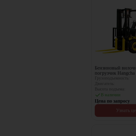
Бензиновый вилоч
погрузчик Hangch
XW21F
Грузоподъемность:
Двигатель:
Высота подъема:
В наличии
Цена по запросу
Узнать ц