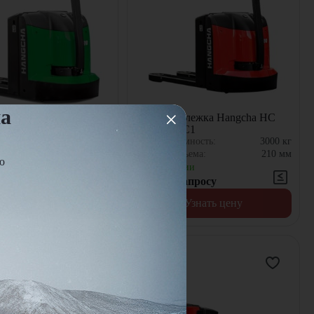
на
ележка Hangcha HC
Электротележка Hangcha HC
C1-l
CBD30-AC1
емность:
2000
кг
Грузоподъемность:
3000
кг
дъема:
210
мм
Высота подъема:
210
мм
ю
чии
В наличии
запросу
Цена по запросу
Узнать цену
Узнать цену