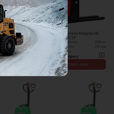
ележка Hangcha HC
Электротележка Hangcha HC
3MC1-l
CBD20-AEC2S
емность:
1500
кг
Грузоподъемность:
2000
кг
дъема:
200
мм
Высота подъема:
200
мм
чии
В наличии
запросу
Цена по запросу
Узнать цену
Узнать цену