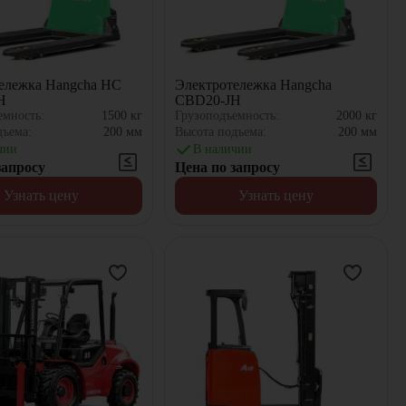
ележка Hangcha HC
Электротележка Hangcha
H
CBD20-JH
емность:
1500
кг
Грузоподъемность:
2000
кг
дъема:
200
мм
Высота подъема:
200
мм
чии
В наличии
запросу
Цена по запросу
Узнать цену
Узнать цену