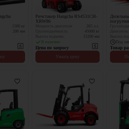
ngcha
Ричстакер Hangcha RS4531CH-
Дизельн
XRW86
погрузчи
XRW55F
1500
кг
Мощность двигателя:
265
л.с.
Грузоподъ
200
мм
Грузоподъемность:
45000
кг
Двигатель
Высота подъема:
15200
мм
Высота по
В наличии
Под зак
Цена по запросу
Товар ра
ену
Узнать цену
По