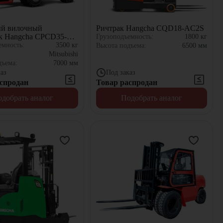
ый вилочный
Ричтрак Hangcha CQD18-AC2S
к Hangcha CPCD35-
Грузоподъемность:
1800
кг
емность:
3500
кг
Высота подъема:
6500
мм
:
Mitsubishi
дъема:
7000
мм
аз
Под заказ
спродан
Товар распродан
добрать аналог
Подобрать аналог