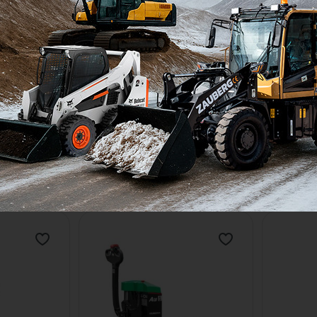
ngcha HC
Электротележка Hangcha HC
Электрот
CBD20-AEC1
CBD15-A
2000
кг
Грузоподъемность:
2000
кг
Грузоподъ
210
мм
Высота подъема:
210
мм
Высота по
В наличии
В нали
Цена по запросу
Цена по 
ену
Узнать цену