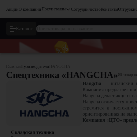
Покупателям
Акции
О компании
Сотрудничество
Контакты
Отгрузки
Каталог
Главная
Производители
HANGCHA
Спецтехника «HANGCHA»
80 товаров
Hangcha
—
китайский п
Компания предлагает шир
Hangcha делает акцент н
Hangcha отличается прос
стремится к постоянно
ориентированная на выпо
Компания «ЦТО» предла
Складская техника