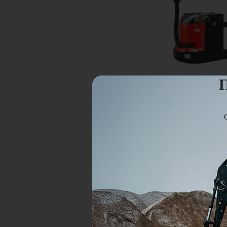
П
Электротележка Ha
CBD20-AC1-L
Грузоподъемность:
Высота подъема:
В наличии
Цена по запросу
Узнать ц