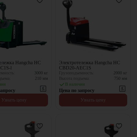
ележка Hangcha HC
Электротележка Hangcha HC
C1S-l
CBD20-AEC1S
емность:
3000
кг
Грузоподъемность:
2000
кг
дъема:
210
мм
Высота подъема:
750
мм
чии
В наличии
запросу
Цена по запросу
Узнать цену
Узнать цену