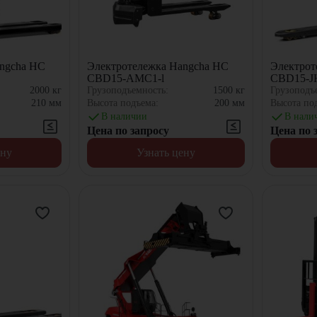
ngcha HC
Электротележка Hangcha HC
Электрот
CBD15-AMC1-l
CBD15-J
2000
кг
Грузоподъемность:
1500
кг
Грузоподъ
210
мм
Высота подъема:
200
мм
Высота по
В наличии
В нали
Цена по запросу
Цена по 
ену
Узнать цену