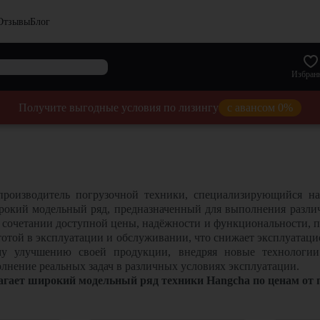
Отзывы
Блог
Избран
Получите выгодные условия по лизингу
с авансом 0%
роизводитель погрузочной техники, специализирующийся на
окий модельный ряд, предназначенный для выполнения различн
а сочетании доступной цены, надёжности и функциональности, п
тотой в эксплуатации и обслуживании, что снижает эксплуата
му улучшению своей продукции, внедряя новые технологи
лнение реальных задач в различных условиях эксплуатации.
гает широкий модельный ряд техники Hangcha по ценам от 