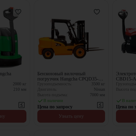
ngcha
Бензиновый вилочный
Электрот
погрузчик Hangcha CPQD35-
CBD15-
XRW22
2000
кг
Грузоподъемность:
3500
кг
Грузоподъ
210
мм
Двигатель:
Nissan
Высота по
Высота подъема:
7000
мм
В наличии
В нали
Цена по запросу
Цена по 
ену
Узнать цену