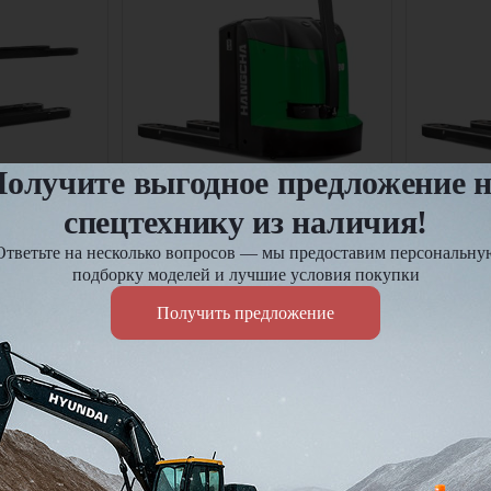
олучите выгодное предложение 
ngcha НС
Электротележка Hangcha HC
Электрот
CBD30-AC1-l
CBD20-A
спецтехнику из наличия!
2000
кг
Грузоподъемность:
3000
кг
Грузоподъ
760
мм
Высота подъема:
210
мм
Высота по
Ответьте на несколько вопросов — мы предоставим персональну
В наличии
В нали
подборку моделей и лучшие условия покупки
Цена по запросу
Цена по 
Получить предложение
ену
Узнать цену