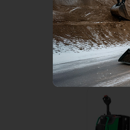
Электротележка Ha
CBD20-AC1
Грузоподъемность:
Высота подъема:
В наличии
Цена по запросу
Узнать ц