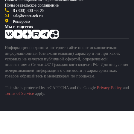
Пользовательское соглашение
8 (800) 300-68-25
sale@centr-teh.ru
Кемерово
Мы в соцсетях
Информация на данном интернет-сайте носит исключительно
информационный (ознакомительный) характер и ни при каких
условиях не является публичной офертой, определяемой
положениями Статьи 437 Гражданского кодекса РФ. Для получения
исчерпывающей информации о стоимости и характеристиках
товаров обращайтесь к менеджерам по продажам.
This site is protected by reCAPTCHA and the Google
Privacy Policy
and
Terms of Service
apply.