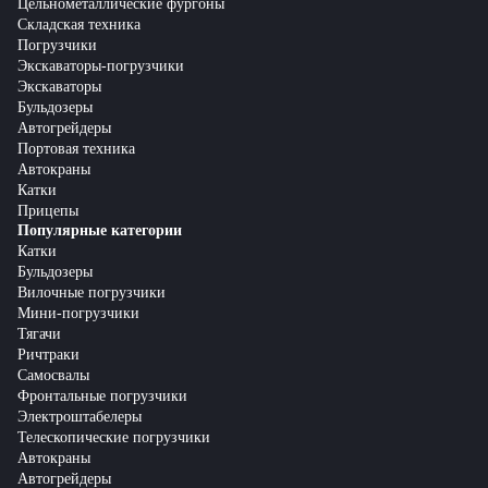
Цельнометаллические фургоны
Складская техника
Погрузчики
Экскаваторы-погрузчики
Экскаваторы
Бульдозеры
Автогрейдеры
Портовая техника
Автокраны
Катки
Прицепы
Популярные категории
Катки
Бульдозеры
Вилочные погрузчики
Мини-погрузчики
Тягачи
Ричтраки
Самосвалы
Фронтальные погрузчики
Электроштабелеры
Телескопические погрузчики
Автокраны
Автогрейдеры