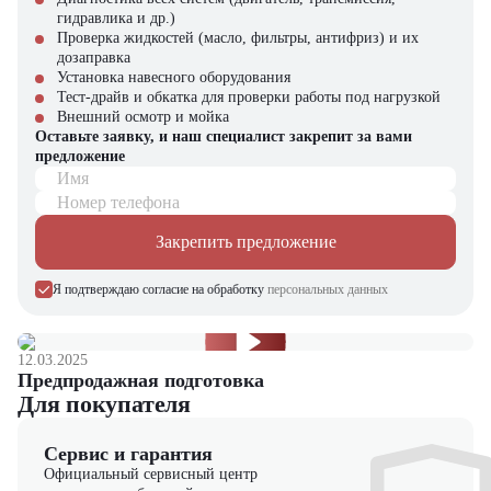
Почему выбирают "ЦТО":
гидравлика и др.)
Проверка жидкостей (масло, фильтры, антифриз) и их
Официальный статус дилера
дозаправка
Собственный склад запчастей
Установка навесного оборудования
Квалифицированные инженеры
Тест-драйв и обкатка для проверки работы под нагрузкой
Индивидуальный подход
Внешний осмотр и мойка
Конкурентные цены
Оставьте заявку, и наш специалист закрепит за вами
предложение
Имя
Номер телефона
Закрепить предложение
Я подтверждаю согласие на обработку
персональных данных
12.03.2025
Предпродажная подготовка
Для покупателя
Сервис и гарантия
Официальный сервисный центр