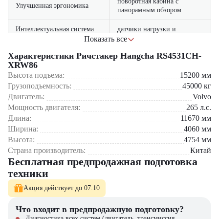
поворотная кабина с
Улучшенная эргономика
панорамным обзором
Интеллектуальная система
датчики нагрузки и
безопасности
автоматическое торможение
Показать все
Характеристики Ричстакер Hangcha RS4531CH-
идеально для работы в
Низкий уровень шума
XRW86
закрытых помещениях
Высота подъема:
15200
мм
Грузоподъемность:
45000
кг
Области применения:
Двигатель:
Volvo
Высокостеклажные распределительные центры
Мощность двигателя:
265
л.с.
Фармацевтические склады
Длина:
11670
мм
Пищевые логистические комплексы
Ширина:
4060
мм
Промышленные предприятия
Высота:
4754
мм
Торговые сети и дистрибуция
Страна производитель:
Китай
Компания "ЦТО" – официальный дилер Hangcha – предлагает:
Бесплатная предпродажная подготовка
техники
Новые ричстакеры Hangcha RS4531CH-XRW86 с гарантией
Профессиональный сервис
Акция действует до 07.10
Оригинальные запасные части
Гибкие финансовые решения
Что входит в предпродажную подготовку?
Диагностика всех систем (двигатель, трансмиссия,