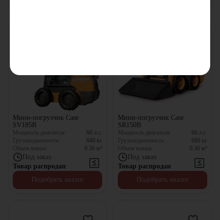
Мини-погрузчик Case
Мини-погрузчик Case
SV185B
SR150B
Мощность двигателя:
60
л.с.
Мощность двигателя:
60
л.с.
Грузоподъемность:
840
кг
Грузоподъемность:
680
кг
Объем ковша:
0.36
м³
Объем ковша:
0.36
м³
Под заказ
Под заказ
Товар распродан
Товар распродан
Подобрать аналог
Подобрать аналог