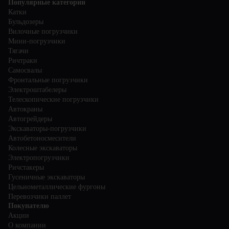
Популярные категории
Катки
Бульдозеры
Вилочные погрузчики
Мини-погрузчики
Тягачи
Ричтраки
Самосвалы
Фронтальные погрузчики
Электроштабелеры
Телескопические погрузчики
Автокраны
Автогрейдеры
Экскаваторы-погрузчики
Автобетоносмесители
Колесные экскаваторы
Электропогрузчики
Ричстакеры
Гусеничные экскаваторы
Цельнометаллические фургоны
Перевозчики паллет
Покупателю
Акции
О компании