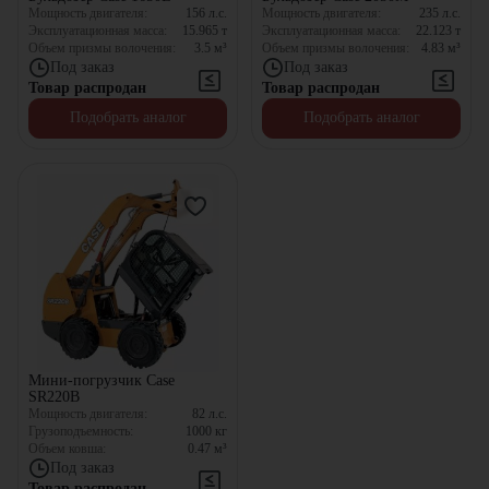
Мощность двигателя:
156
л.с.
Мощность двигателя:
235
л.с.
Эксплуатационная масса:
15.965
т
Эксплуатационная масса:
22.123
т
Объем призмы волочения:
3.5
м³
Объем призмы волочения:
4.83
м³
Под заказ
Под заказ
Товар распродан
Товар распродан
Подобрать аналог
Подобрать аналог
Мини-погрузчик Case
SR220B
Мощность двигателя:
82
л.с.
Грузоподъемность:
1000
кг
Объем ковша:
0.47
м³
Под заказ
Товар распродан