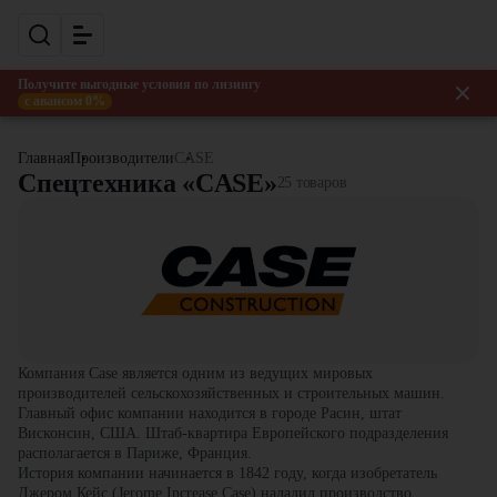
Получите выгодные условия по лизингу
с авансом 0%
Главная
Производители
CASE
Спецтехника «CASE»
25 товаров
Компания Case является одним из ведущих мировых
производителей сельскохозяйственных и строительных машин.
Главный офис компании находится в городе Расин, штат
Висконсин, США. Штаб-квартира Европейского подразделения
располагается в Париже, Франция.
История компании начинается в 1842 году, когда изобретатель
Джером Кейс (Jerome Increase Case) наладил производство