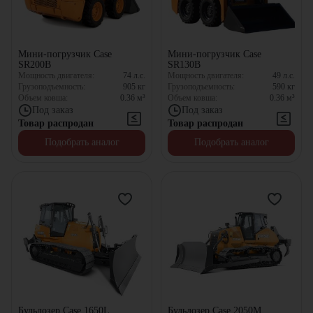
Мини-погрузчик Case
Мини-погрузчик Case
SR200B
SR130B
Мощность двигателя:
74
л.с.
Мощность двигателя:
49
л.с.
Грузоподъемность:
905
кг
Грузоподъемность:
590
кг
Объем ковша:
0.36
м³
Объем ковша:
0.36
м³
Под заказ
Под заказ
Товар распродан
Товар распродан
Подобрать аналог
Подобрать аналог
Бульдозер Case 1650L
Бульдозер Case 2050M