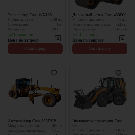
Экскаватор Case WX185
Дорожный каток Case 450DX
Глубина копания:
5500
мм
Мощность двигателя:
45
л.с.
Объем ковша:
1
м³
Эксплуатационная масса:
3225
кг
Рабочий вес:
20.43
т
Ширина вальца:
1360
мм
В наличии
В наличии
Цена по запросу
Цена по запросу
Узнать цену
Узнать цену
Автогрейдер Case 865DHP
Экскаватор-погрузчик Case
695
Мощность двигателя:
169
л.с.
Мощность двигателя:
110
л.с.
Эксплуатационная масса:
14.55
т