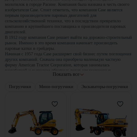
молотилок в городе Расине. Компания была названа в честь своего
изобретателя Case. Стоит отметить, что компания Case является
первым производителем паровых двигателей для
сельскохозяйственной техники, что в последствии превратило
компанию в крупнейшего поставщика и производителя паровых
двигателей.
В 1912 году компания Case решает выйти на дорожно-строительный
рынок. Именно в это время компания начинает производить
паровые катки и грейдеры.
Начиная с 1957 года Case расширяет свой бизнес путем поглощения
других компаний. Сначала она приобрела маленькую частную
фирму American Tractor Corporation, которая занималась
разработкой и выпуском обратных лопат для гусеничных
Показать все
экскаваторов. В это же самое время Case занимается разработкой
прототипа сельскохозяйственного колесного трактора, главное
Погрузчики
Мини-погрузчики
Экскаваторы-погрузчики
новшество которого было обратная лопата сзади и ковш погрузчика
спереди. Так появилась новая модель трактора, экскаватора-
погрузчика Case Model 320.
Благодаря слиянию с American Tractor Corporation, Concord Inc.,
International Harvest, Poclain, Fermec Holding Ltd., Bor-Mor Inc.,
Austoft Holding Ltd компания Case превратилась в мирового
производителя легкой и среднегабаритной строительной техники.
В сентябре 1998 года гусеничные экскаваторы Case стали
выпускаться совместно с японским производителем Sumitomo.
Компании объявили о создании глобального стратегического союза