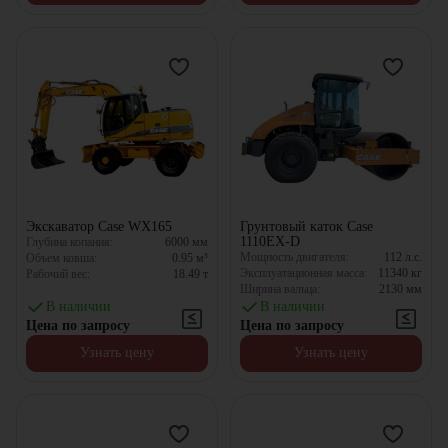
Экскаватор Case WX165
Грунтовый каток Case
1110EX-D
Глубина копания:
6000
мм
Мощность двигателя:
112
л.с.
Объем ковша:
0.95
м³
Эксплуатационная масса:
11340
кг
Рабочий вес:
18.49
т
Ширина вальца:
2130
мм
В наличии
В наличии
Цена по запросу
Цена по запросу
Узнать цену
Узнать цену