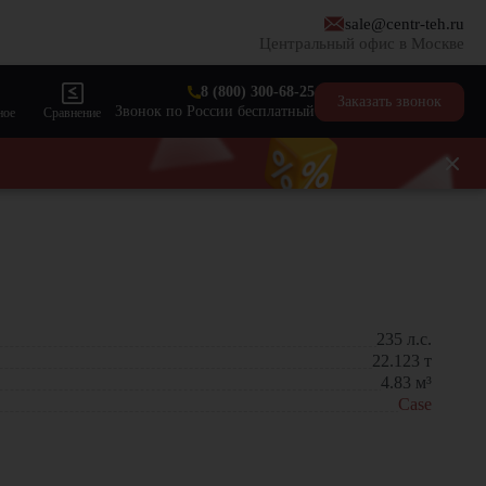
sale@centr-teh.ru
Центральный офис в Москве
8 (800) 300-68-25
Заказать звонок
Звонок по России бесплатный
ное
Сравнение
235
л.с.
22.123
т
4.83
м³
Case