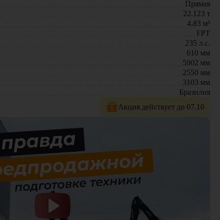
Прямая
22.123
т
4.83
м³
FPT
235
л.с.
610
мм
5902
мм
2550
мм
3103
мм
Бразилия
боту в любых условиях. Современные технологии и удобная
Акция действует до 07.10
модели техники. На нашем сайте представлен широкий выбор