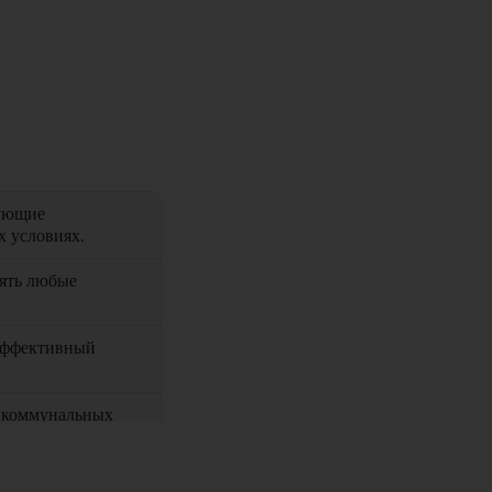
тующие
х условиях.
ять любые
эффективный
и коммунальных
ство оператора и