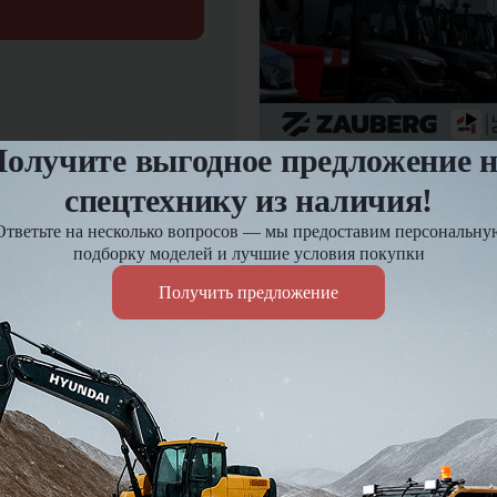
олучите выгодное предложение 
12.03.2025
спецтехнику из наличия!
Предпродажная подгот
Ответьте на несколько вопросов — мы предоставим персональну
подборку моделей и лучшие условия покупки
Оплата и доставка
Получить предложение
езд и
Доставка по России до 7 д
Действует гибкая система 
Подробнее