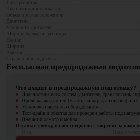
Комфорт
Тип гусеницы:
Эксплуатационная масса:
Объем призмы волочения:
Бульдозер CASE 2050M используется:
Двигатель:
Мощность двигателя:
Строительство — расчистка площадок, выравнивание грун
Ширина башмака гусеницы:
Карьерные работы — добыча полезных ископаемых, перем
Длина:
Коммунальное хозяйство — расчистка больших площадей,
Ширина:
Земельные работы — мелиорация, подготовка сельскохозяй
Высота:
Страна производитель:
Бульдозер CASE 2050M сочетает в себе высокую мощность,
Бесплатная предпродажная подгото
кабина делают эту модель идеальной для профессионалов, ко
Купить Бульдозер CASE 2050M
можно в компании
"ЦТО"
Что входит в предпродажную подготовку?
спецтехники, вилочной и малой складской техники, навесног
Диагностика всех систем (двигатель, трансмиссия, гид
Проверка жидкостей (масло, фильтры, антифриз) и их 
Установка навесного оборудования
Тест-драйв и обкатка для проверки работы под нагруз
Внешний осмотр и мойка
Оставьте заявку, и наш специалист закрепит за вами 
Имя
Номер теле