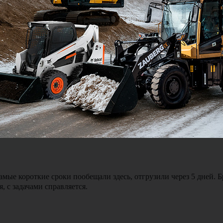
Я подтве
ялся и был на связи можно сказать 24 на 7. Доставка экскавато
мые короткие сроки пообещали здесь, отгрузили через 5 дней. 
, с задачами справляется.