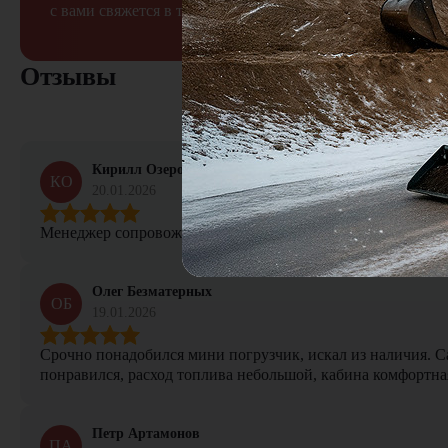
с вами свяжется в течение 15 минут
Отзывы
Кирилл Озеров
КО
20.01.2026
Менеджер сопровождал сделку от начала и до конца, не тер
Олег Безматерных
ОБ
19.01.2026
Срочно понадобился мини погрузчик, искал из наличия. Са
понравился, расход топлива небольшой, кабина комфортная
Петр Артамонов
ПА