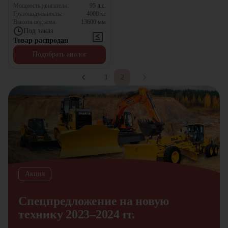
Мощность двигателя:
95
л.с.
Грузоподъемность:
4000
кг
Высота подъема:
13600
мм
Под заказ
Товар распродан
Подобрать аналог
1
2
Акция
Спецпредложение на новую
технику 2023–2024 гг.