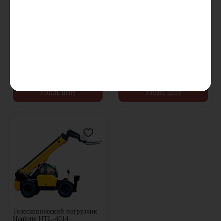
Телескопический погрузчик
Телескопический погрузчик
Heli 35H77-113-P1
Heli 35H112-150S
Мощность двигателя:
119
л.с.
Мощность двигателя:
119
л.с.
Грузоподъемность:
3500
кг
Грузоподъемность:
3500
кг
Высота подъема:
11300
мм
Высота подъема:
15000
мм
В наличии
В наличии
Цена по запросу
Цена по запросу
Узнать цену
Узнать цену
Телескопический погрузчик
Haulotte HTL-4014