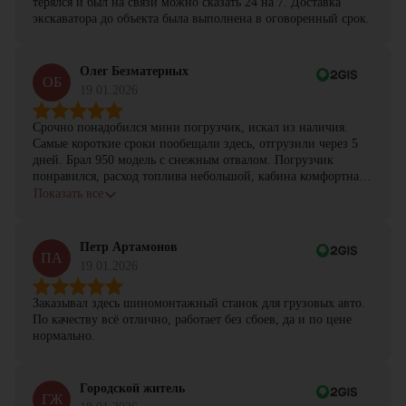
терялся и был на связи можно сказать 24 на 7. Доставка
экскаватора до объекта была выполнена в оговоренный срок.
Олег Безматерных
ОБ
19.01.2026
Срочно понадобился мини погрузчик, искал из наличия.
Самые короткие сроки пообещали здесь, отгрузили через 5
дней. Брал 950 модель с снежным отвалом. Погрузчик
понравился, расход топлива небольшой, кабина комфортная,
с задачами справляется.
Показать все
Петр Артамонов
ПА
19.01.2026
Заказывал здесь шиномонтажный станок для грузовых авто.
По качеству всё отлично, работает без сбоев, да и по цене
нормально.
Городской житель
ГЖ