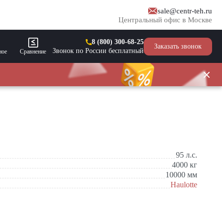
sale@centr-teh.ru
Центральный офис в Москве
8 (800) 300-68-25
Заказать звонок
Звонок по России бесплатный
ное
Сравнение
95
л.с.
4000
кг
10000
мм
Haulotte