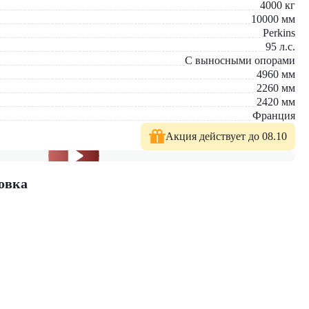
4000
кг
10000
мм
Perkins
 предлагаем новые модели техники с полной гарантией. На
95
л.с.
стей.
С выносными опорами
4960
мм
2260
мм
2420
мм
Франция
Акция действует до 08.10
овка