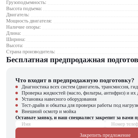
Экономичность
Грузоподъемность:
низкие эк
многофункциональную технику с широким спектром примене
Высота подъема:
Двигатель:
Телескопический погрузчик Haulotte HTL 4010 можно прио
Мощность двигателя:
нашем сайте вы найдёте широкий выбор спецтехники, вилочно
Наличие опоры:
Длина:
Ширина:
Высота:
Страна производитель:
Бесплатная предпродажная подгото
Что входит в предпродажную подготовку?
Диагностика всех систем (двигатель, трансмиссия, гид
Проверка жидкостей (масло, фильтры, антифриз) и их 
Установка навесного оборудования
Тест-драйв и обкатка для проверки работы под нагруз
Внешний осмотр и мойка
Оставьте заявку, и наш специалист закрепит за вами 
Имя
Номер теле
Закрепить предложение