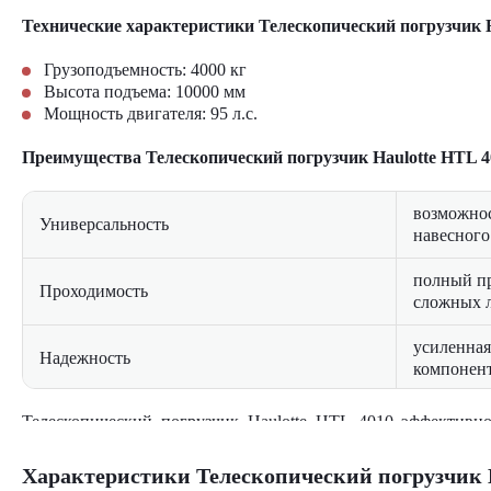
Технические характеристики Телескопический погрузчик H
Грузоподъемность: 4000 кг
Высота подъема: 10000 мм
Мощность двигателя: 95 л.с.
Преимущества Телескопический погрузчик Haulotte HTL 4
возможнос
Универсальность
навесного
полный пр
Проходимость
сложных 
усиленная
Надежность
компонен
эргономич
Телескопический погрузчик Haulotte HTL 4010 эффективно
Комфорт
обзором
Оптимален для работ на пересеченной местности, погрузочно
Характеристики Телескопический погрузчик 
оптимизир
Телескопический погрузчик Haulotte HTL 4010 предлагае