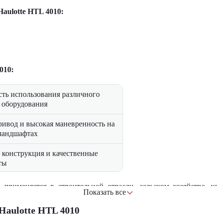
aulotte HTL 4010:
010:
ть использования различного
 оборудования
ивод и высокая маневренность на
ландшафтах
 конструкция и качественные
ты
ная кабина с панорамным
 применяется в строительной отрасли, сельском хозяйстве,
Показать все
-разгрузочных операций и выполнения задач на высоте.
Haulotte HTL 4010
ованный расход топлива и
т exceptionalное сочетание грузоподъемности, высоты подъе