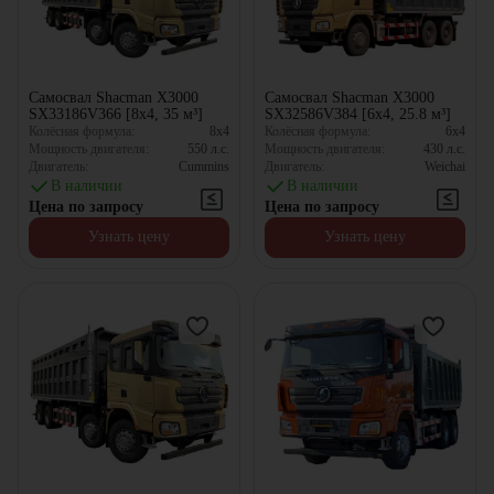
Самосвал Shacman X3000
Самосвал Shacman X3000
SX33186V366 [8x4, 35 м³]
SX32586V384 [6x4, 25.8 м³]
Колёсная формула:
8x4
Колёсная формула:
6x4
Мощность двигателя:
550
л.с.
Мощность двигателя:
430
л.с.
Двигатель:
Cummins
Двигатель:
Weichai
В наличии
В наличии
Цена по запросу
Цена по запросу
Узнать цену
Узнать цену