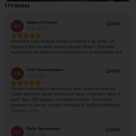
Отзывы
Кирилл Озеров
КО
20.01.2026
Менеджер сопровождал сделку от начала и до конца, не
терялся и был на связи можно сказать 24 на 7. Доставка
экскаватора до объекта была выполнена в оговоренный срок.
Олег Безматерных
ОБ
19.01.2026
Срочно понадобился мини погрузчик, искал из наличия.
Самые короткие сроки пообещали здесь, отгрузили через 5
дней. Брал 950 модель с снежным отвалом. Погрузчик
понравился, расход топлива небольшой, кабина комфортная,
с задачами справляется.
Показать все
Петр Артамонов
ПА
19.01.2026