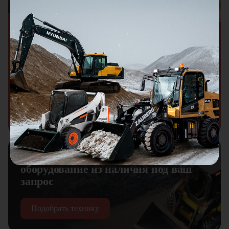
Акция
Спецпредложение на новую
технику 2023–2024 гг.
Выгода до 3 000 000 ₽
Узнать подробнее
Подберем технику и навесное
оборудование из наличия под ваш
запрос
Подобрать технику