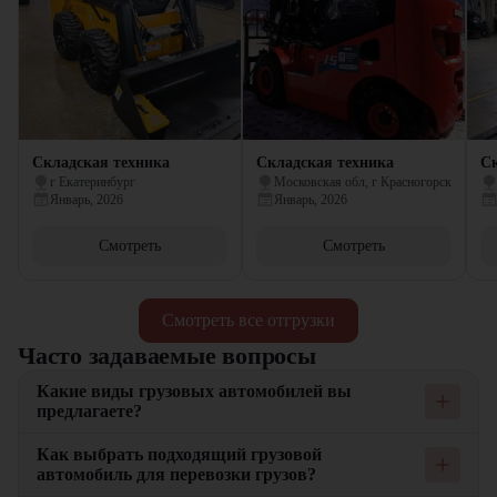
Складская техника
Складская техника
Ск
г Екатеринбург
Московская обл, г Красногорск
Январь, 2026
Январь, 2026
Смотреть
Смотреть
Смотреть все отгрузки
Часто задаваемые вопросы
Какие виды грузовых автомобилей вы
предлагаете?
Мы предлагаем широкий ассортимент грузовых автомобилей,
Как выбрать подходящий грузовой
включая фургоны, тягачи и самосвалы. Каждый тип
автомобиль для перевозки грузов?
автомобилей подходит для определенных видов грузов и