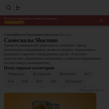
Получите выгодные условия по лизингу
с авансом 0%
Главная
Каталог
Грузовики
Самосвалы
Shacman
Самосвалы Shacman
Одним из направлений деятельности компании «Центр
технического оборудования» является продажа спецтехники и
различного навесного оборудования для нее. В каталоге
представлено современная спецтехника и навесное оборудование
по цене завода производителя.
Популярные категории
Немецкие
Китайские
Японские
4x2
6x4
6x6
8x4
8x8
Трехосные
Четырехосные
15 тонн
20 тонн
25 тонн
Показать все
30 тонн
40 тонн
20 кубов
35 кубов