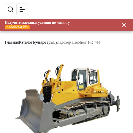
Получите выгодные условия по лизингу
с авансом 0%
Главная
Каталог
Бульдозеры
Бульдозер Liebherr PR 744