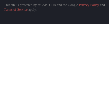
This site is protected by reCAPTCHA and the Google
Privacy Policy
and
Подобрать спецтехнику
Terms of Service
apply.
за 1 минуту