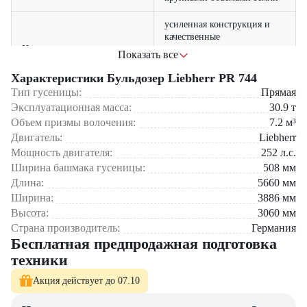
усиленная конструкция и
качественные
Надежность
комплектующие
Показать все
гарантируют долгий срок
службы техники
Характеристики Бульдозер Liebherr PR 744
Тип гусеницы:
Прямая
большой объем призмы
Эксплуатационная масса:
30.9
т
волочения и высокая
Объем призмы волочения:
7.2
м³
Производительность
эксплуатационная масса
Двигатель:
Liebherr
ускоряют выполнение
земляных работ
Мощность двигателя:
252
л.с.
Ширина башмака гусеницы:
508
мм
оптимизированный расход
Длина:
5660
мм
Экономичность
топлива снижает
Ширина:
3886
мм
эксплуатационные затраты
Высота:
3060
мм
Страна производитель:
Германия
современная кабина с
Бесплатная предпродажная подготовка
эргономичным управлением
Комфорт
и системами безопасности
техники
повышает удобство работы
оператора
Акция действует до 07.10