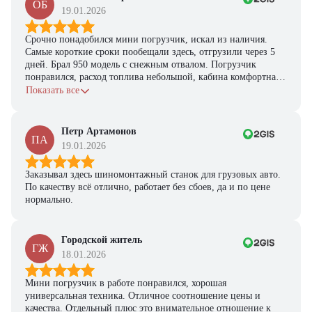
ОБ
предложение на спецтехнику
19.01.2026
из наличия!
Срочно понадобился мини погрузчик, искал из наличия.
Ответьте на несколько вопросов — мы предоставим
Самые короткие сроки пообещали здесь, отгрузили через 5
персональную подборку моделей и лучшие условия
дней. Брал 950 модель с снежным отвалом. Погрузчик
покупки
понравился, расход топлива небольшой, кабина комфортная,
с задачами справляется.
Показать все
Получить предложение
Петр Артамонов
ПА
19.01.2026
Заказывал здесь шиномонтажный станок для грузовых авто.
По качеству всё отлично, работает без сбоев, да и по цене
нормально.
Городской житель
ГЖ
18.01.2026
Мини погрузчик в работе понравился, хорошая
универсальная техника. Отличное соотношение цены и
качества. Отдельный плюс это внимательное отношение к