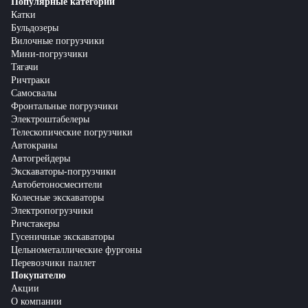
Популярные категории
Катки
Бульдозеры
Вилочные погрузчики
Мини-погрузчики
Тягачи
Ричтраки
Самосвалы
Фронтальные погрузчики
Электроштабелеры
Телескопические погрузчики
Автокраны
Автогрейдеры
Экскаваторы-погрузчики
Автобетоносмесители
Колесные экскаваторы
Электропогрузчики
Ричстакеры
Гусеничные экскаваторы
Цельнометаллические фургоны
Перевозчики паллет
Покупателю
Акции
О компании