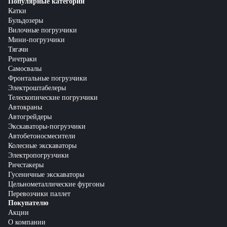
Популярные категории
Катки
Бульдозеры
Вилочные погрузчики
Мини-погрузчики
Тягачи
Ричтраки
Самосвалы
Фронтальные погрузчики
Электроштабелеры
Телескопические погрузчики
Автокраны
Автогрейдеры
Экскаваторы-погрузчики
Автобетоносмесители
Колесные экскаваторы
Электропогрузчики
Ричстакеры
Гусеничные экскаваторы
Цельнометаллические фургоны
Перевозчики паллет
Покупателю
Акции
О компании