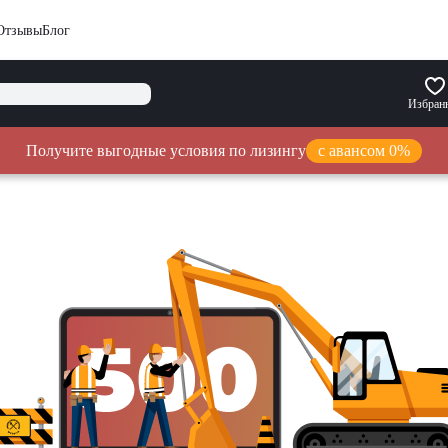
Отзывы
Блог
Избран
Получите выгодные условия по лизингу
с авансом 0%