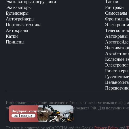
Экскаваторы-погрузчики
Тягачи
Экскаваторы
Ричтраки
Бульдозеры
Самосвалы
Автогрейдеры
Фронтальны
Портовая техника
Электрошта
Автокраны
Телескопич
Катки
Автокраны
Прицепы
Автогрейде
Экскаватор
Автобетоно
Колесные э
Электропог
Ричстакеры
Гусеничные
Цельномета
Перевозчик
Информация на данном интернет-сайте носит исключительно информа
положениями Статьи 437 Гражданского кодекса РФ. Для получения и
Подобрать спецтехнику
за 1 минуту
This site is protected by reCAPTCHA and the Google
Privacy Policy
and
T