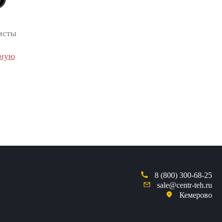
исты
вную
8 (800) 300-68-25
sale@centr-teh.ru
Кемерово