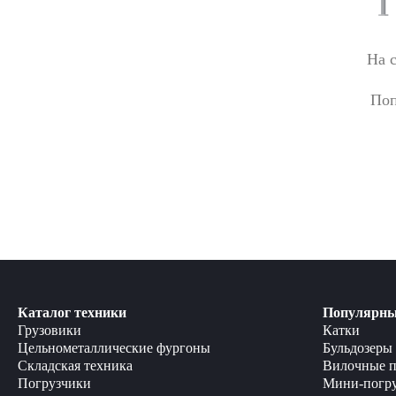
На 
Поп
Каталог техники
Популярны
Грузовики
Катки
Цельнометаллические фургоны
Бульдозеры
Складская техника
Вилочные п
Погрузчики
Мини-погр