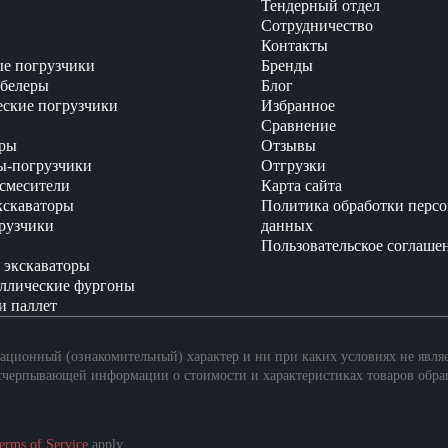
Тендерный отдел
Сотрудничество
Контакты
е погрузчики
Бренды
белеры
Блог
еские погрузчики
Избранное
Сравнение
ры
Отзывы
ы-погрузчики
Отгрузки
смесители
Карта сайта
кскаваторы
Политика обработки перс
рузчики
данных
Пользовательское соглаше
 экскаваторы
ллические фургоны
и паллет
ционный (ознакомительный) характер и ни при каких условиях не явля
счерпывающей информации о стоимости и характеристиках товаров обра
erms of Service
apply.